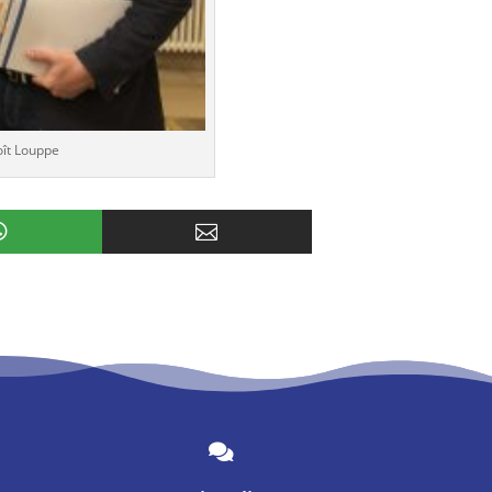
oît Louppe


