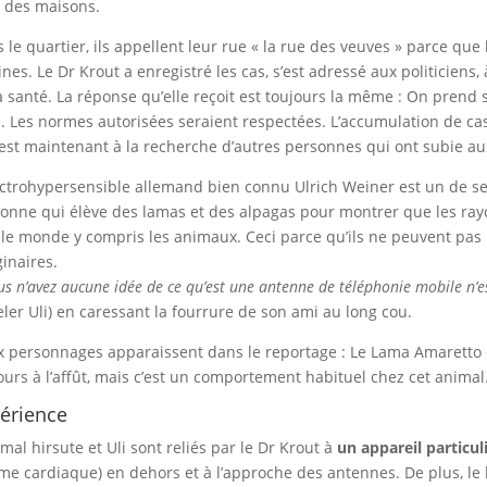
 des maisons.
 le quartier, ils appellent leur rue « la rue des veuves » parce 
ines. Le Dr Krout a enregistré les cas, s’est adressé aux politicien
a santé. La réponse qu’elle reçoit est toujours la même : On prend
e. Les normes autorisées seraient respectées. L’accumulation de ca
 est maintenant à la recherche d’autres personnes qui ont subie au
ectrohypersensible allemand bien connu Ulrich Weiner est un de ses 
onne qui élève des lamas et des alpagas pour montrer que les ra
 le monde y compris les animaux. Ceci parce qu’ils ne peuvent pas
inaires.
us n’avez aucune idée de ce qu’est une antenne de téléphonie mobile n’e
ler Uli) en caressant la fourrure de son ami au long cou.
 personnages apparaissent dans le reportage : Le Lama Amaretto e
ours à l’affût, mais c’est un comportement habituel chez cet animal
érience
imal hirsute et Uli sont reliés par le Dr Krout à
un appareil particul
me cardiaque) en dehors et à l’approche des antennes. De plus, le 