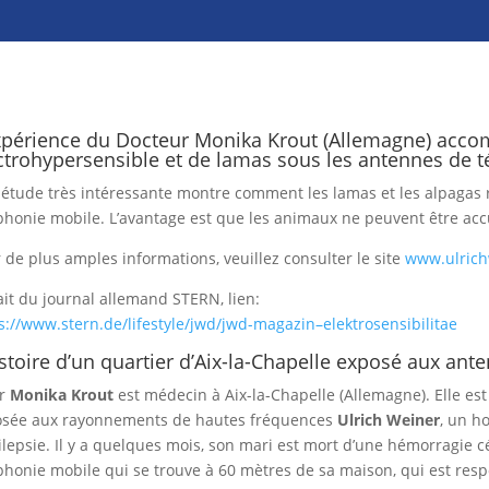
xpérience du Docteur Monika Krout (Allemagne) acc
ctrohypersensible et de lamas sous les antennes de 
étude très intéressante montre comment les lamas et les alpagas
phonie mobile. L’avantage est que les animaux ne peuvent être acc
 de plus amples informations, veuillez consulter le site
www.ulrich
ait du journal allemand STERN, lien:
s://www.stern.de/lifestyle/jwd/jwd-magazin–elektrosensibilitae
istoire d’un quartier d’Aix-la-Chapelle exposé aux ant
Dr
Monika Krout
est médecin à Aix-la-Chapelle (Allemagne). Elle es
osée aux rayonnements de hautes fréquences
Ulrich Weiner
, un h
ilepsie. Il y a quelques mois, son mari est mort d’une hémorragie cé
phonie mobile qui se trouve à 60 mètres de sa maison, qui est respo