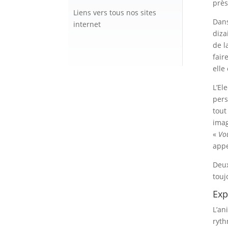
près
Liens vers tous nos sites
Dans
internet
diza
de l
fair
elle
L’El
pers
tout
imag
«
Vo
appe
Deux
touj
Exp
L’an
ryth