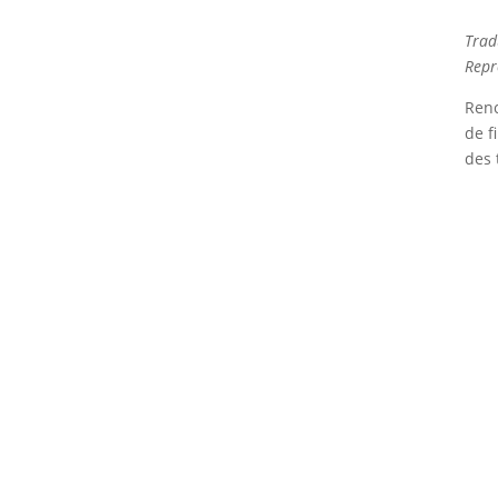
Trad
Repr
Renc
de f
des 