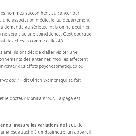
que les hommes succombent au cancer par
s, à une association médicale, au département
 sa demande au sérieux, mais on ne peut rien
s ne serait qu’une coïncidence. C’est pourquoi
ssi des choses comme celles-là.
ami. Ils ont décidé d’aller visiter une
yonnements des antennes mobiles affectent
 inventer des effets psychosomatiques ou
st-ce pas
? » dit Ulrich Weiner (qui se fait
t le docteur Monika Krout. L’alpaga est
.
ier qui mesure les variations de l’ECG
(le
lama est attaché à un dosimètre, un appareil