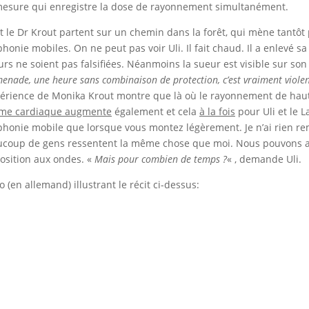
esure qui enregistre la dose de rayonnement simultanément.
et le Dr Krout partent sur un chemin dans la forêt, qui mène tantôt
phonie mobiles. On ne peut pas voir Uli. Il fait chaud. Il a enlevé 
urs ne soient pas falsifiées. Néanmoins la sueur est visible sur son
enade, une heure sans combinaison de protection, c’est vraiment violent 
périence de Monika Krout montre que là où le rayonnement de ha
hme cardiaque augmente
également et cela
à la fois
pour Uli et le 
phonie mobile que lorsque vous montez légèrement. Je n’ai rien rem
coup de gens ressentent la même chose que moi. Nous pouvons a
position aux ondes. «
Mais pour combien de temps ?
« , demande Uli.
o (en allemand) illustrant le récit ci-dessus: