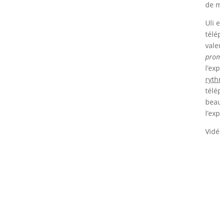
de m
Uli 
télé
vale
prom
l’ex
ryt
télé
beau
l’ex
Vidé