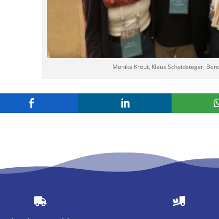
Monika Krout, Klaus Scheidsteger, Ben



