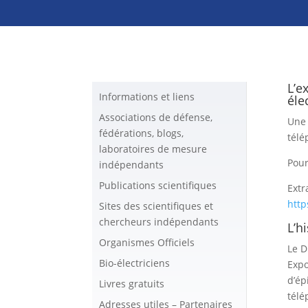
L’e
Informations et liens
éle
Associations de défense,
Une 
fédérations, blogs,
télé
laboratoires de mesure
Pour
indépendants
Publications scientifiques
Extr
http
Sites des scientifiques et
chercheurs indépendants
L’h
Organismes Officiels
Le 
Bio-électriciens
Exp
d’ép
Livres gratuits
télé
Adresses utiles – Partenaires