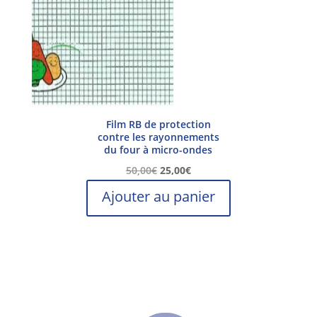
Film RB de protection
contre les rayonnements
du four à micro-ondes
Le
Le
50,00
€
25,00
€
prix
prix
Ajouter au panier
initial
actuel
était :
est :
50,00€.
25,00€.