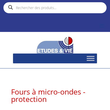
Recherche
de
produits
Fours à micro-ondes -
protection