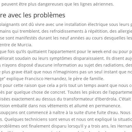
s peuvent être plus dangereuses que les lignes aériennes.
vre avec les problèmes
plaignants ont dû vivre avec une installation électrique sous leurs 
mains qui tremblent, des refroidissements à répétition, des aller
 se sont manifestés durant les neuf années au cours desquelles l
entre de Murcia.
ue fois qu’ils quittaient l’appartement pour le week-end ou pour pa
éliorait soudain ou leurs symptômes disparaissaient. Ils disent au
 n’ayons disposé d’aucune information au sujet des radiations, d
le plus grave était que nous n’imaginions pas un seul instant que 
age” explique Francisco Hernandez, le père de famille.
st pour cette raison que cela a pris tout un temps avant que nou
és par quelque chose de concret. Toutes les pièces de l’appartemen
lisées exactement au dessus du transformateur d’Iberdrola. C’étai
vision emballé dans nos vêtements et allumé en permanence.
soupçons ont commencé à naître à la suite d’une fuite d’eau. Nous
s. Quelques techniciens sont venus et nous ont expliqué la situatio
problèmes ont finalement disparu lorsqu’il y a trois ans, les Her