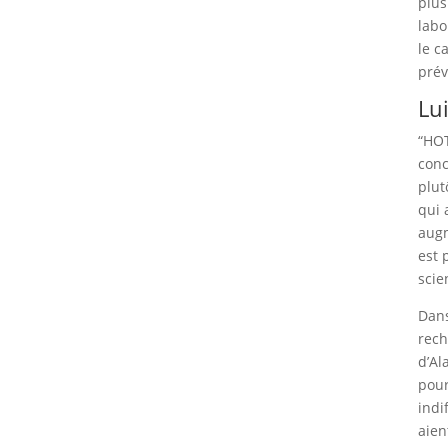
plus
labo
le c
prév
Lu
“HOT
conc
plut
qui 
augm
est 
scie
Dans
rech
d’Al
pour
indi
aien