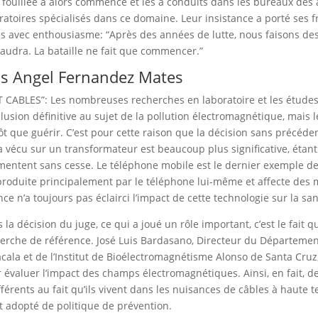
 fouillée a alors commencé et les a conduits dans les bureaux des 
ratoires spécialisés dans ce domaine. Leur insistance a porté ses fr
as avec enthousiasme: “Après des années de lutte, nous faisons des
audra. La bataille ne fait que commencer.”
is Angel Fernandez Mates
 CABLES”: Les nombreuses recherches en laboratoire et les études
lusion définitive au sujet de la pollution électromagnétique, mais l
ôt que guérir. C’est pour cette raison que la décision sans précéde
a vécu sur un transformateur est beaucoup plus significative, ét
entent sans cesse. Le téléphone mobile est le dernier exemple de ce
produite principalement par le téléphone lui-même et affecte des
nce n’a toujours pas éclairci l’impact de cette technologie sur la san
 la décision du juge, ce qui a joué un rôle important, c’est le fai
erche de référence. José Luis Bardasano, Directeur du Département
acala et de l’Institut de Bioélectromagnétisme Alonso de Santa Cr
 évaluer l’impact des champs électromagnétiques. Ainsi, en fait, d
fférents au fait qu’ils vivent dans les nuisances de câbles à haute 
t adopté de politique de prévention.