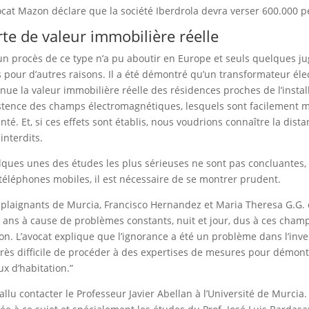
ocat Mazon déclare que la société Iberdrola devra verser 600.000 pe
rte de valeur immobilière réelle
n procès de ce type n’a pu aboutir en Europe et seuls quelques ju
 pour d’autres raisons. Il a été démontré qu’un transformateur élec
nue la valeur immobilière réelle des résidences proches de l’insta
istence des champs électromagnétiques, lesquels sont facilement m
anté. Et, si ces effets sont établis, nous voudrions connaître la dis
 interdits.
ques unes des études les plus sérieuses ne sont pas concluantes
téléphones mobiles, il est nécessaire de se montrer prudent.
 plaignants de Murcia, Francisco Hernandez et Maria Theresa G.G.
s ans à cause de problèmes constants, nuit et jour, dus à ces champ
n. L’avocat explique que l’ignorance a été un problème dans l’invest
très difficile de procéder à des expertises de mesures pour démont
ux d’habitation.”
 fallu contacter le Professeur Javier Abellan à l’Université de Murcia. 