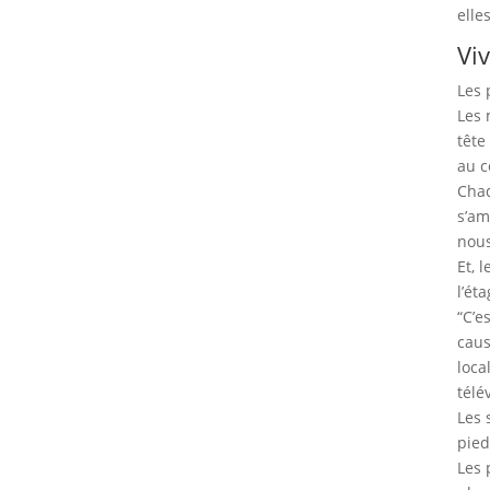
elle
Vi
Les 
Les 
tête
au c
Chaq
s’am
nous
Et, 
l’ét
“C’e
caus
loca
télé
Les 
pied
Les 