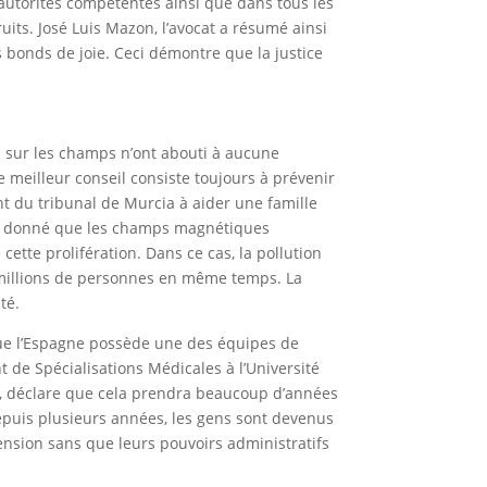
autorités compétentes ainsi que dans tous les
uits. José Luis Mazon, l’avocat a résumé ainsi
 bonds de joie. Ceci démontre que la justice
 sur les champs n’ont abouti à aucune
e meilleur conseil consiste toujours à prévenir
nt du tribunal de Murcia à aider une famille
ant donné que les champs magnétiques
tte prolifération. Dans ce cas, la pollution
 millions de personnes en même temps. La
té.
t que l’Espagne possède une des équipes de
 de Spécialisations Médicales à l’Université
uz, déclare que cela prendra beaucoup d’années
epuis plusieurs années, les gens sont devenus
tension sans que leurs pouvoirs administratifs