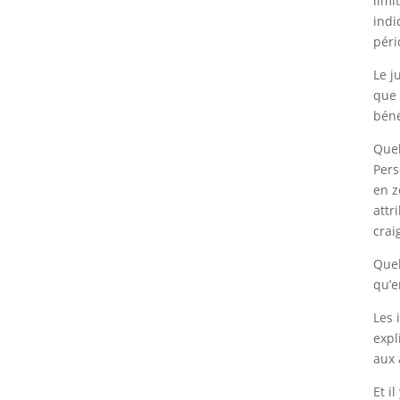
limi
indi
péri
Le j
que 
béné
Quel
Pers
en z
attr
crai
Quel
qu’e
Les 
expl
aux 
Et i