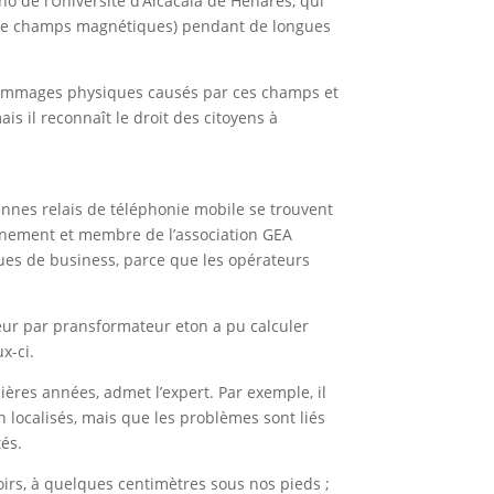
no de l’Université d’Alcacala de Henares, qui
té de champs magnétiques) pendant de longues
 dommages physiques causés par ces champs et
s il reconnaît le droit des citoyens à
nes relais de téléphonie mobile se trouvent
nnement et membre de l’association GEA
giques de business, parce que les opérateurs
eur par pransformateur eton a pu calculer
x-ci.
ères années, admet l’expert. Par exemple, il
 localisés, mais que les problèmes sont liés
és.
toirs, à quelques centimètres sous nos pieds ;