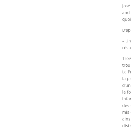
José
and 
quoi
D’ap
– Un
résu
Troi
trou
Le P
la p
d’un
la f
infa
des 
mis 
ains
dist