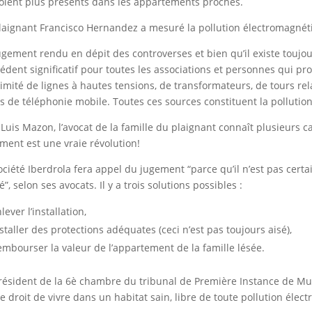
oient plus présents dans les appartements proches.
laignant Francisco Hernandez a mesuré la pollution électromagnét
ugement rendu en dépit des controverses et bien qu’il existe toujou
édent significatif pour toutes les associations et personnes qui pr
imité de lignes à hautes tensions, de transformateurs, de tours rel
is de téléphonie mobile. Toutes ces sources constituent la polluti
 Luis Mazon, l’avocat de la famille du plaignant connaît plusieurs c
ment est une vraie révolution!
ociété Iberdrola fera appel du jugement “parce qu’il n’est pas certa
é”, selon ses avocats. Il y a trois solutions possibles :
lever l’installation,
staller des protections adéquates (ceci n’est pas toujours aisé),
mbourser la valeur de l’appartement de la famille lésée.
résident de la 6è chambre du tribunal de Première Instance de Mur
le droit de vivre dans un habitat sain, libre de toute pollution éle