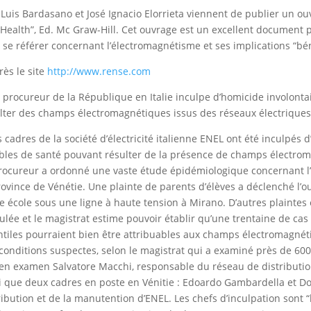
 Luis Bardasano et José Ignacio Elorrieta viennent de publier un ou
Health”, Ed. Mc Graw-Hill. Cet ouvrage est un excellent document p
 se référer concernant l’électromagnétisme et ses implications “bé
rès le site
http://www.rense.com
 procureur de la République en Italie inculpe d’homicide involonta
lter des champs électromagnétiques issus des réseaux électriques
s cadres de la société d’électricité italienne ENEL ont été inculpés 
bles de santé pouvant résulter de la présence de champs électrom
rocureur a ordonné une vaste étude épidémiologique concernant l
rovince de Vénétie. Une plainte de parents d’élèves a déclenché l’o
e école sous une ligne à haute tension à Mirano. D’autres plaint
oulée et le magistrat estime pouvoir établir qu’une trentaine de 
ntiles pourraient bien être attribuables aux champs électromagné
conditions suspectes, selon le magistrat qui a examiné près de 60
en examen Salvatore Macchi, responsable du réseau de distribution d
i que deux cadres en poste en Vénitie : Edoardo Gambardella et Do
ribution et de la manutention d’ENEL. Les chefs d’inculpation sont 