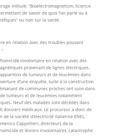
vrage intitulé: “Bioelectromagnetism, Science
ermettant de savoir de quoi l’on parle ou à
néfiques” ou non sur la santé;
ire en relation avec des troubles pouvant
 –
d’homicide involontaire en relation avec des
agnétiques provenant de lignes électriques.
’apparition de tumeurs et de leucémies dans
uverture d’une enquête, suite à la construction
es émanant de communes proches ont suivi dans
cas de tumeurs et de leucémies notamment
tiques. Neuf des malades sont décédés dans
00 dossiers médicaux. Le procureur a donc de
e la société d’électricité italienne ENEL,
menico Cappellieri, directeurs de la
“homicide et lésions involontaires, catastrophe