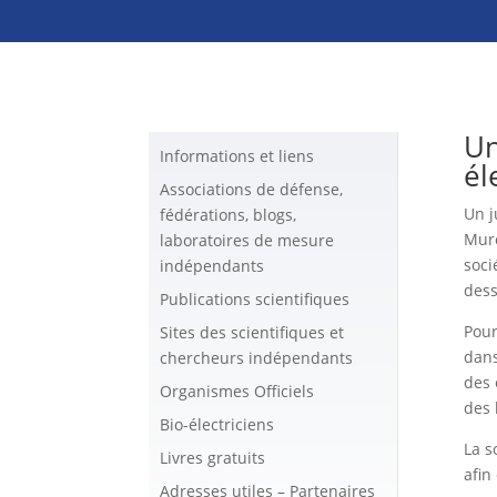
Un
Informations et liens
él
Associations de défense,
Un j
fédérations, blogs,
Murc
laboratoires de mesure
soci
indépendants
dess
Publications scientifiques
Pour
Sites des scientifiques et
dans
chercheurs indépendants
des 
Organismes Officiels
des 
Bio-électriciens
La s
Livres gratuits
afin
Adresses utiles – Partenaires