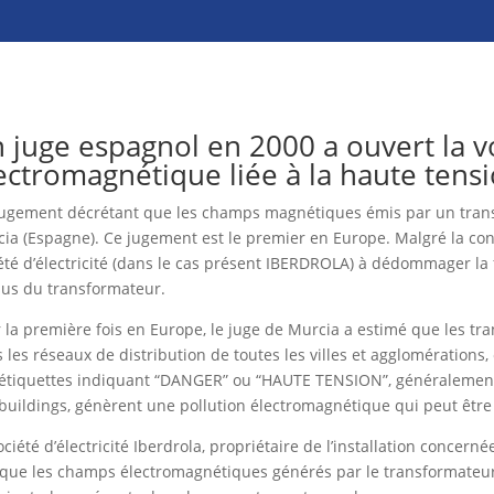
 juge espagnol en 2000 a ouvert la vo
ectromagnétique liée à la haute tensi
ugement décrétant que les champs magnétiques émis par un transf
ia (Espagne). Ce jugement est le premier en Europe. Malgré la con
été d’électricité (dans le cas présent IBERDROLA) à dédommager la 
us du transformateur.
 la première fois en Europe, le juge de Murcia a estimé que les tra
 les réseaux de distribution de toutes les villes et agglomérations
étiquettes indiquant “DANGER” ou “HAUTE TENSION”, généralement
buildings, génèrent une pollution électromagnétique qui peut être 
ociété d’électricité Iberdrola, propriétaire de l’installation concer
 que les champs électromagnétiques générés par le transformateur