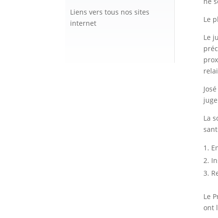
ne s
Liens vers tous nos sites
Le p
internet
Le j
préc
prox
rela
José
juge
La s
sant
En
In
Re
Le P
ont 