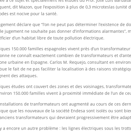
tée à ce sujet et spécialement les études du Prof. José Luis Bardasa
quent, dit Mazon, que l’exposition à plus de 0,3 microteslas (uni
odes est nocive pour la santé.
ugement déclare que “l’on ne peut pas déterminer l’existence de
le jugement ne souhaite pas donner d’informations alarmantes”, mai
ficier d’un habitat libre de toute pollution électrique.
ques 150.000 familles espagnoles vivent près d’un transformateur
onne ne connaît exactement combien de transformateurs et d’anten
one urbaine en Espagne. Carlos M. Requejo, consultant en enviro
ibue le fait de ne pas faciliter la localisation à des raisons straté
gnent des attaques.
ques études ont couvert des zones et des voisinages, transformat
nviron 150.000 familles vivent à proximité immédiate de l’un de ceu
installations de tranformateurs ont augmenté au cours de ces derni
ique que les nouveaux de la société Endesa sont isolés ou sont bien
anciens transformateurs qui devraient progressivement être adapt
l y a encore un autre problème : les lignes électriques sous les trot