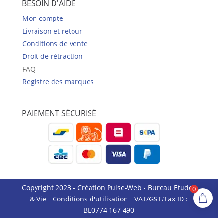
BESOIN D'AIDE
Mon compte
Livraison et retour
Conditions de vente
Droit de rétraction
FAQ
Registre des marques
PAIEMENT SÉCURISÉ
Copyright 2023 - Création
Pulse-Web
- Bureau Etudes
0
& Vie -
Conditions d'utilisation
- VAT/GST/Tax ID :
BE0774 167 490