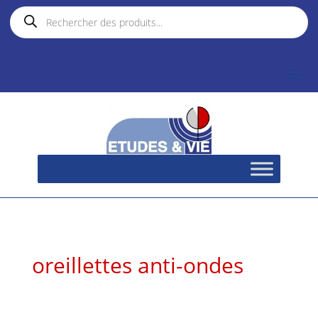
Recherche
de
produits
oreillettes anti-ondes