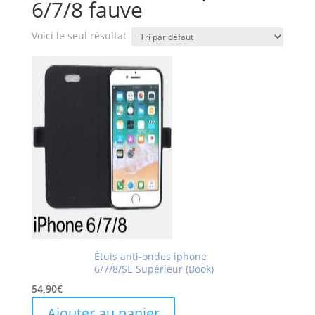
6/7/8 fauve
Voici le seul résultat
Étuis anti-ondes iphone
6/7/8/SE Supérieur (Book)
54,90
€
Ajouter au panier