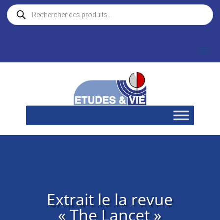
Recherche
de
produits
Extrait le la revue
« The Lancet »