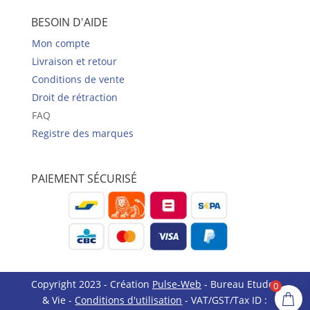
BESOIN D'AIDE
Mon compte
Livraison et retour
Conditions de vente
Droit de rétraction
FAQ
Registre des marques
PAIEMENT SÉCURISÉ
Copyright 2023 - Création
Pulse-Web
- Bureau Etudes
0
& Vie -
Conditions d'utilisation
- VAT/GST/Tax ID :