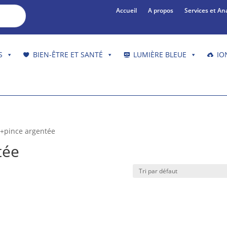
Accueil
A propos
Services et An
S
BIEN-ÊTRE ET SANTÉ
LUMIÈRE BLEUE
IO
e+pince argentée
tée