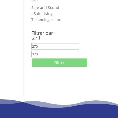
Safe and Sound
- Safe Living
Technologies Inc
Filtrer par
tarif
Prix
min
Prix
max
Filtrer