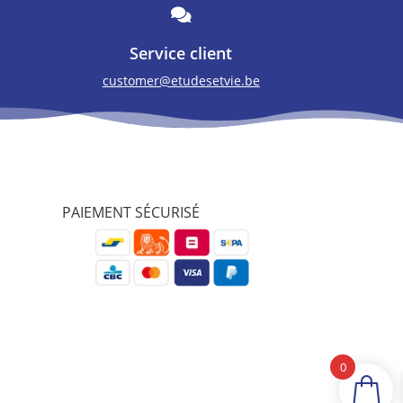

Service client
customer@etudesetvie.be
PAIEMENT SÉCURISÉ
0