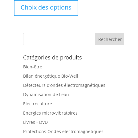
de
Ce
sur 5
Choix des options
prix :
produit
575,00€
a
à
plusieurs
2
variations.
075,01€
Les
options
peuvent
Catégories de produits
être
Bien-être
choisies
sur
Bilan énergétique Bio-Well
la
Détecteurs d’ondes électromagnétiques
page
Dynamisation de l'eau
du
produit
Electroculture
Energies micro-vibratoires
Livres - DVD
Protections Ondes électromagnétiques