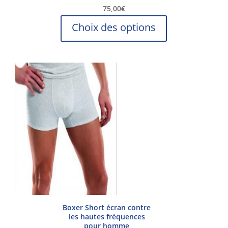
75,00
€
Ce
Choix des options
produit
a
plusieurs
variations.
Les
options
peuvent
être
choisies
sur
la
page
du
produit
Boxer Short écran contre
les hautes fréquences
pour homme