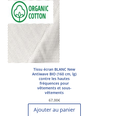
variations.
Les
options
peuvent
être
choisies
sur
la
page
du
produit
Tissu écran BLANC New
Antiwave BIO (160 cm, lg)
contre les hautes
fréquences pour
vêtements et sous-
vêtements
67,00
€
Ajouter au panier