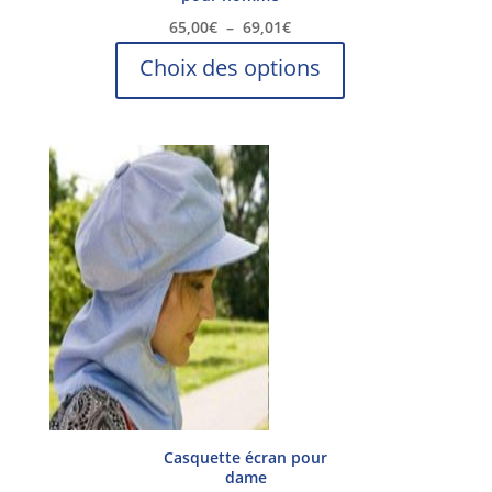
Plage
65,00
€
–
69,01
€
de
Ce
Choix des options
prix :
produit
65,00€
a
à
plusieurs
69,01€
variations.
Les
options
peuvent
être
choisies
sur
la
page
du
produit
Casquette écran pour
dame