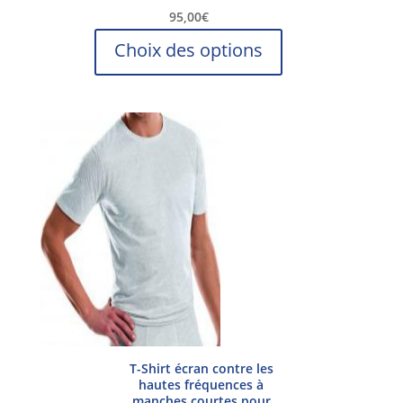
95,00
€
Ce
Choix des options
produit
a
plusieurs
variations.
Les
options
peuvent
être
choisies
sur
la
page
du
produit
T-Shirt écran contre les
hautes fréquences à
manches courtes pour