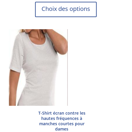
de
Ce
Choix des options
prix :
produit
52,00€
a
à
plusieurs
54,00€
variations.
Les
options
peuvent
être
choisies
sur
la
page
du
produit
T-Shirt écran contre les
hautes fréquences à
manches courtes pour
dames