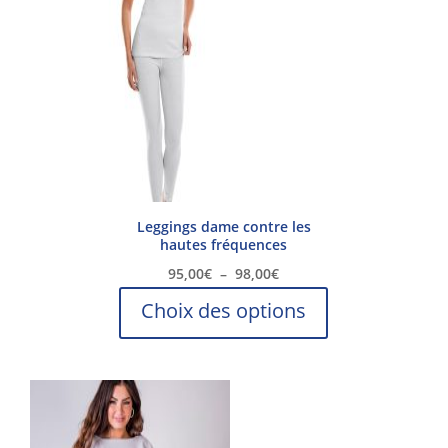
Leggings dame contre les
hautes fréquences
Plage
95,00
€
–
98,00
€
de
Ce
Choix des options
prix :
produit
95,00€
a
à
plusieurs
98,00€
variations.
Les