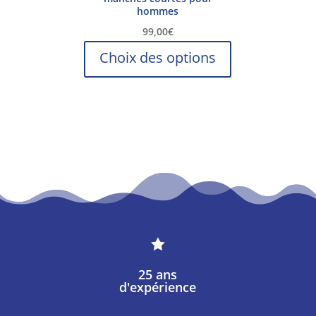
hommes
99,00
€
Ce
Choix des options
produit
a
plusieurs
variations.
Les
options
peuvent
être
choisies
sur

la
page
25 ans
d'expérience
du
produit