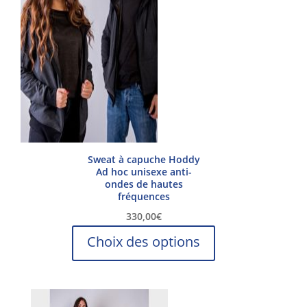
options
peuvent
être
choisies
sur
la
page
du
produit
Sweat à capuche Hoddy
Ad hoc unisexe anti-
ondes de hautes
fréquences
330,00
€
Ce
Choix des options
produit
a
plusieurs
variations.