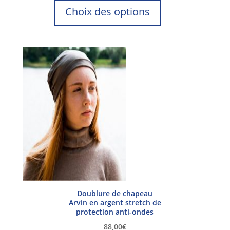
Ce
Choix des options
produit
a
plusieurs
variations.
Les
options
peuvent
être
choisies
sur
la
page
du
produit
Doublure de chapeau
Arvin en argent stretch de
protection anti-ondes
88,00
€