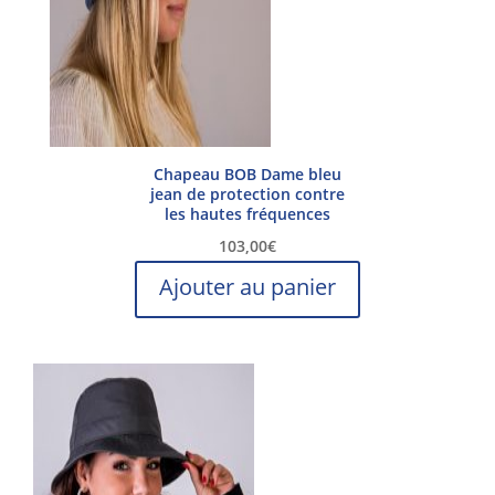
choisies
sur
la
page
du
produit
Chapeau BOB Dame bleu
jean de protection contre
les hautes fréquences
103,00
€
Ajouter au panier