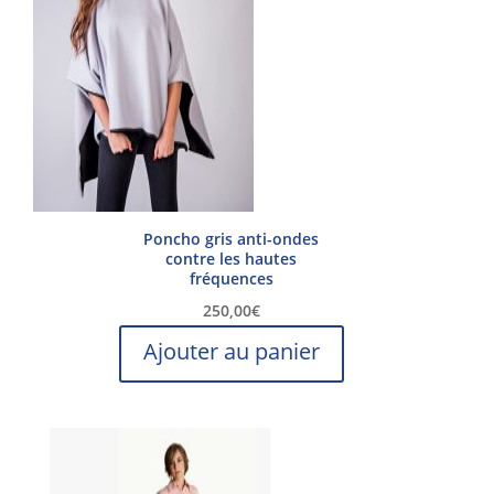
options
peuvent
être
choisies
sur
la
page
du
produit
Poncho gris anti-ondes
contre les hautes
fréquences
250,00
€
Ajouter au panier