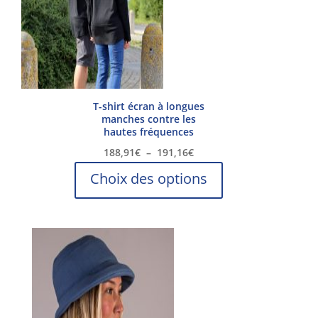
T-shirt écran à longues
manches contre les
hautes fréquences
Plage
188,91
€
–
191,16
€
de
Ce
Choix des options
prix :
produit
188,91€
a
à
plusieurs
191,16€
variations.
Les
options
peuvent
être