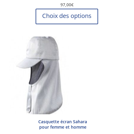
97,00
€
Ce
Choix des options
produit
a
plusieurs
variations.
Les
options
peuvent
être
choisies
sur
la
page
du
produit
Casquette écran Sahara
pour femme et homme