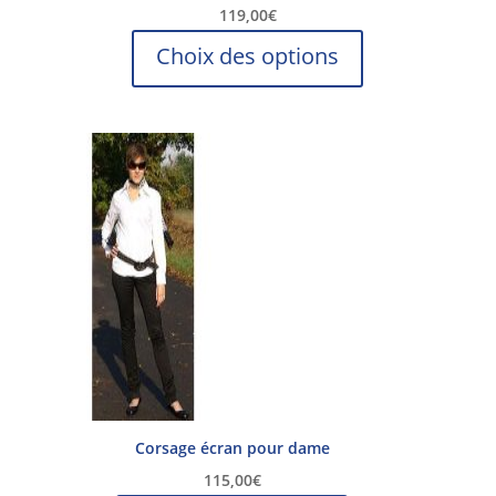
119,00
€
Ce
Choix des options
produit
a
plusieurs
variations.
Les
options
peuvent
être
choisies
sur
la
page
du
produit
Corsage écran pour dame
115,00
€