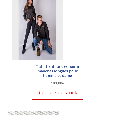
Les
options
peuvent
être
choisies
sur
la
page
du
produit
T-shirt anti-ondes noir à
manches longues pour
homme et dame
189,00
€
Ce
Rupture de stock
produit
a
plusieurs