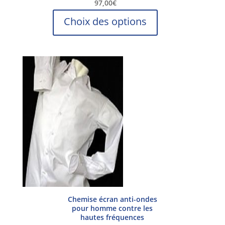
97,00
€
Ce
Choix des options
produit
a
plusieurs
variations.
Les
options
peuvent
être
choisies
sur
la
page
du
produit
Chemise écran anti-ondes
pour homme contre les
hautes fréquences