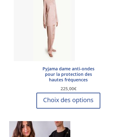
Pyjama dame anti-ondes
pour la protection des
hautes fréquences
225,00
€
Ce
Choix des options
produit
a
plusieurs
variations.
Les