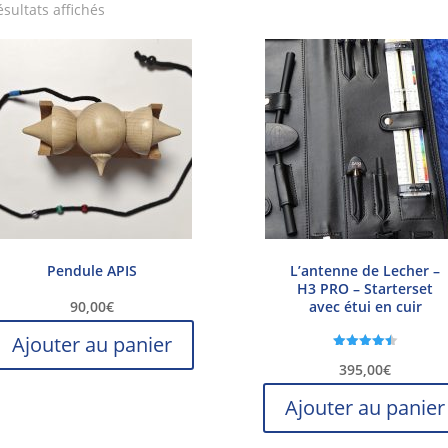
ésultats affichés
Pendule APIS
L’antenne de Lecher –
H3 PRO – Starterset
90,00
€
avec étui en cuir
Ajouter au panier
Note
395,00
€
4.50
sur 5
Ajouter au panier