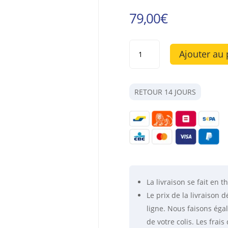
79,00
€
quantité
Ajouter au 
de
Détecteur
infrarouge
"IRS"
RETOUR 14 JOURS
pour
l'antenne
H3
La livraison se fait
en th
Le prix de la livraison
ligne. Nous faisons éga
de votre colis. Les fra