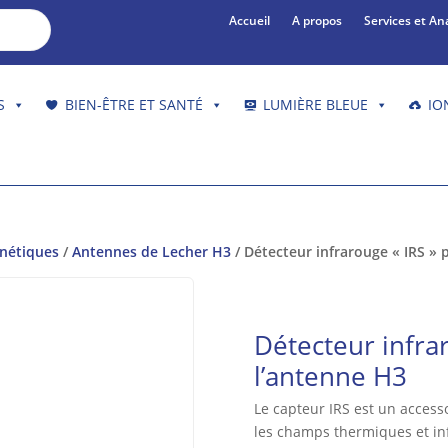
Accueil
A propos
Services et An
S
BIEN-ÊTRE ET SANTÉ
LUMIÈRE BLEUE
IO
gnétiques
/
Antennes de Lecher H3
/ Détecteur infrarouge « IRS » 
Détecteur infra
l’antenne H3
Le capteur IRS est un accesso
les champs thermiques et in