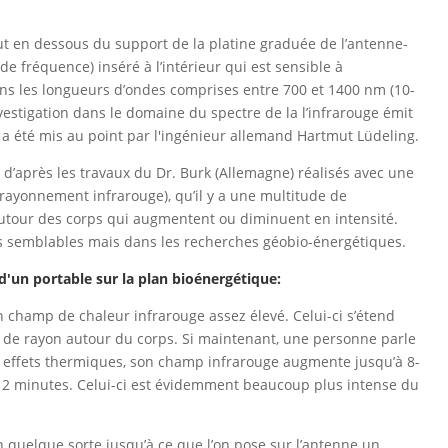
out en dessous du support de la platine graduée de l’antenne-
de fréquence) inséré à l’intérieur qui est sensible à
dans les longueurs d’ondes comprises entre 700 et 1400 nm (10-
vestigation dans le domaine du spectre de la l’infrarouge émit
ur a été mis au point par l'ingénieur allemand Hartmut Lüdeling.
d’après les travaux du Dr. Burk (Allemagne) réalisés avec une
ayonnement infrarouge), qu’il y a une multitude de
utour des corps qui augmentent ou diminuent en intensité.
ts semblables mais dans les recherches géobio-énergétiques.
'un portable sur la plan bioénergétique:
un champ de chaleur infrarouge assez élevé. Celui-ci s’étend
 de rayon autour du corps. Si maintenant, une personne parle
 effets thermiques, son champ infrarouge augmente jusqu’à 8-
 2 minutes. Celui-ci est évidemment beaucoup plus intense du
 quelque sorte jusqu’à ce que l’on pose sur l’antenne un