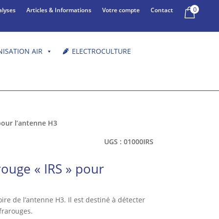
0
alyses
Articles & Informations
Votre compte
Contact
NISATION AIR
ELECTROCULTURE
pour l’antenne H3
UGS :
01000IRS
rouge « IRS » pour
ire de l’antenne H3. Il est destiné à détecter
frarouges.