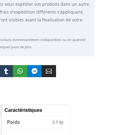
ez-vous expédier vos produits dans un autre
frais d'expédition différents s'appliquent.
ront visibles avant la finalisation de votre
s produits momentanément indisponibles ou en quantité
elques jours de plus.




Caractéristiques
Poids
0,3 kg