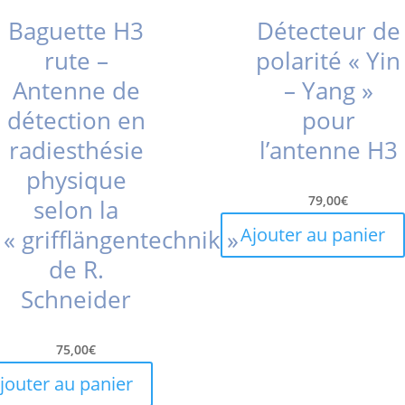
Baguette H3
Détecteur de
rute –
polarité « Yin
Antenne de
– Yang »
détection en
pour
radiesthésie
l’antenne H3
physique
79,00
€
selon la
Ajouter au panier
« grifflängentechnik »
de R.
Schneider
75,00
€
jouter au panier