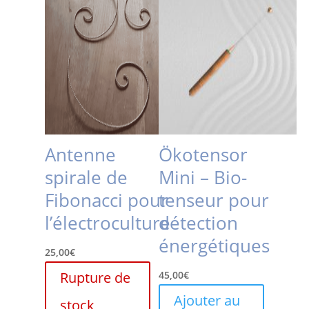
Antenne
Ökotensor
spirale de
Mini – Bio-
Fibonacci pour
tenseur pour
l’électroculture
détection
énergétiques
25,00
€
Rupture de
45,00
€
Ajouter au
stock