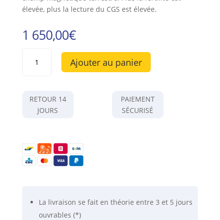
élevée, plus la lecture du CGS est élevée.
1 650,00
€
quantité
Ajouter au panier
de
Appareil
de
mesure
RETOUR 14
PAIEMENT
du
JOURS
SÉCURISÉ
paramagnétisme
PSM
-
VD
La livraison se fait
en théorie
entre 3 et 5 jours
ouvrables (*)