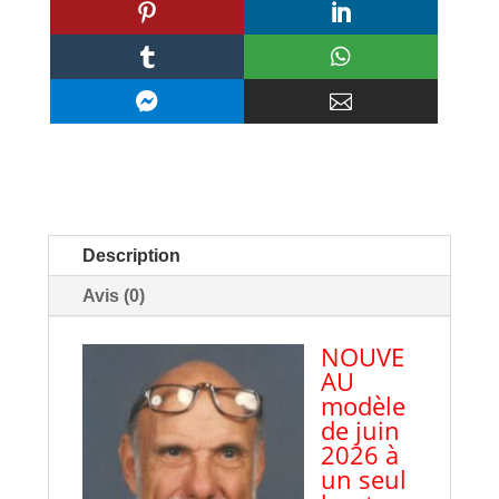






Description
Avis (0)
NOUVE
AU
modèle
de juin
2026 à
un seul