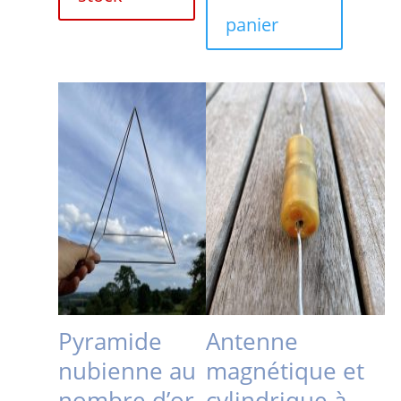
panier
Pyramide
Antenne
nubienne au
magnétique et
nombre d’or
cylindrique à