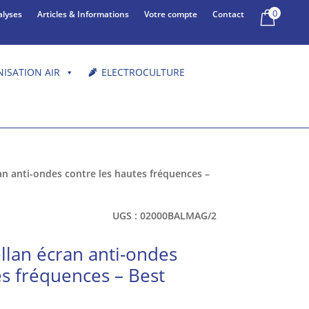
0
alyses
Articles & Informations
Votre compte
Contact
NISATION AIR
ELECTROCULTURE
n anti-ondes contre les hautes fréquences –
UGS :
02000BALMAG/2
lan écran anti-ondes
es fréquences – Best