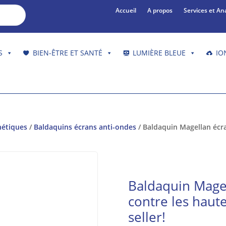
Accueil
A propos
Services et An
S
BIEN-ÊTRE ET SANTÉ
LUMIÈRE BLEUE
IO
nétiques
/
Baldaquins écrans anti-ondes
/ Baldaquin Magellan écra
Baldaquin Magel
contre les haut
seller!