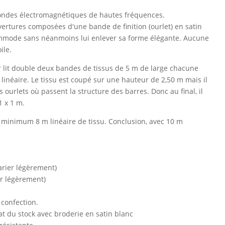
 ondes électromagnétiques de hautes fréquences.
rtures composées d'une bande de finition (ourlet) en satin
ommode sans néanmoins lui enlever sa forme élégante. Aucune
ile.
 lit double deux bandes de tissus de 5 m de large chacune
 linéaire. Le tissu est coupé sur une hauteur de 2,50 m mais il
 ourlets où passent la structure des barres. Donc au final, il
1 x 1 m.
it minimum 8 m linéaire de tissu. Conclusion, avec 10 m
arier légèrement)
er légèrement)
 confection.
at du stock avec broderie en satin blanc