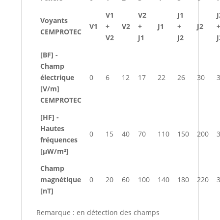
V1
V2
J1
J
Voyants
V1
+
V2
+
J1
+
J2
CEMPROTEC
V2
J1
J2
J
[BF] -
Champ
électrique
0
6
12
17
22
26
30
[V/m]
CEMPROTEC
[HF] -
Hautes
0
15
40
70
110
150
200
fréquences
[µW/m²]
Champ
magnétique
0
20
60
100
140
180
220
[nT]
Remarque : en détection des champs