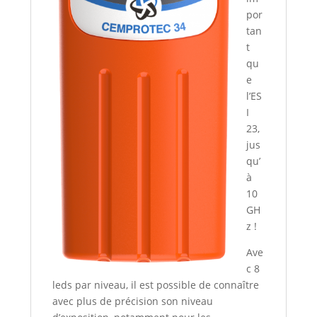
por
tan
t
qu
e
l’ES
I
23,
jus
qu’
à
10
GH
z !
Ave
c 8
leds par niveau, il est possible de connaître
avec plus de précision son niveau