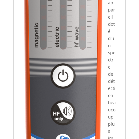
ap
par
eil
dot
é
d’u
n
spe
ctr
e
de
dét
ecti
on
bea
uco
up
plu
s
im