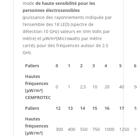
mode
de haute sensibilité pour les
personnes électrosensibles
(puissance des rayonnements indiquée par
l’ensemble des 18 LED) (spectre de
détection-10 GHz) valeurs en V/m Volts par
mètre) et μW/m²(Microwatts par mètre
carré), pour des fréquences autour de 2.5
GHz.
Paliers
0
1
2
3
4
5
6
Hautes
fréquences
0
1
2,5
10
20
40
5
[µW/m²]
CEMPROTEC
Paliers
12
13
14
15
16
17
1
Hautes
fréquences
300
400
550
750
1000
1250
1
[µW/m²]