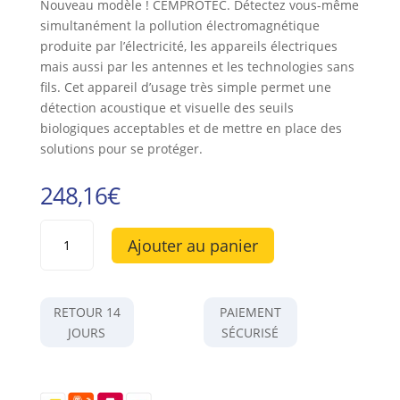
Nouveau modèle ! CEMPROTEC. Détectez vous-même
simultanément la pollution électromagnétique
produite par l’électricité, les appareils électriques
mais aussi par les antennes et les technologies sans
fils. Cet appareil d’usage très simple permet une
détection acoustique et visuelle des seuils
biologiques acceptables et de mettre en place des
solutions pour se protéger.
248,16
€
quantité
Ajouter au panier
de
CEMPROTEC
34
-
RETOUR 14
PAIEMENT
Détecteur
JOURS
SÉCURISÉ
de
champs
électromagnétiques