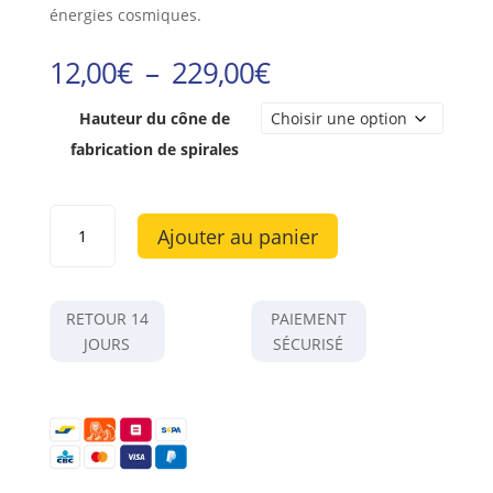
énergies cosmiques.
Plage
12,00
€
–
229,00
€
de
prix :
Hauteur du cône de
12,00€
fabrication de spirales
à
229,00€
quantité
Ajouter au panier
de
Cône
pour
fabrication
RETOUR 14
PAIEMENT
de
JOURS
SÉCURISÉ
spirales
antennes
de
5-
7-