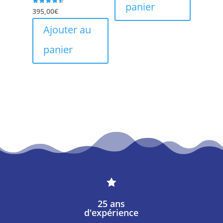
panier
Note
395,00
€
4.50
sur 5
Ajouter au
panier

25 ans
d'expérience