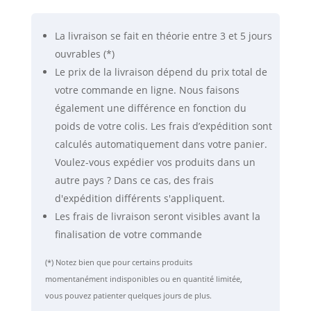
9-
12-
15
La livraison se fait
en théorie
entre 3 et 5 jours
ou
ouvrables (*)
18
Le prix de la livraison dépend du prix total de
cm
votre commande en ligne. Nous faisons
de
également une différence en fonction du
haut
poids de votre colis. Les frais d’expédition sont
pour
calculés automatiquement dans votre panier.
l'électroculture
Voulez-vous expédier vos produits dans un
autre pays ? Dans ce cas, des frais
d'expédition différents s'appliquent.
Les frais de livraison seront visibles avant la
finalisation de votre commande
(*) Notez bien que pour certains produits
momentanément indisponibles ou en quantité limitée,
vous pouvez patienter quelques jours de plus.