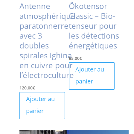
Antenne
Ökotensor
atmosphérique
Classic – Bio-
paratonnerre
tenseur pour
avec 3
les détections
doubles
énergétiques
spirales Ighina
65,00
€
en cuivre pour
Ajouter au
l’électroculture
panier
120,00
€
Ajouter au
panier