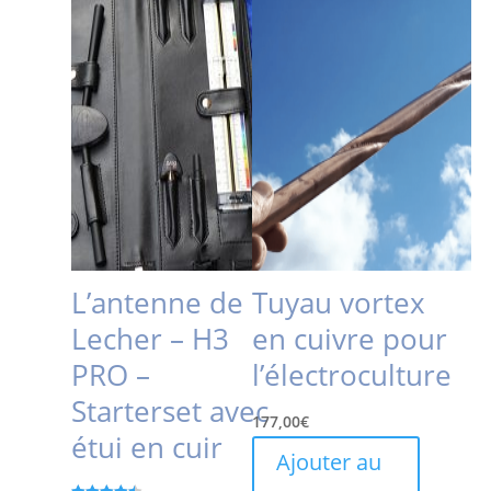
L’antenne de
Tuyau vortex
Lecher – H3
en cuivre pour
PRO –
l’électroculture
Starterset avec
177,00
€
étui en cuir
Ajouter au