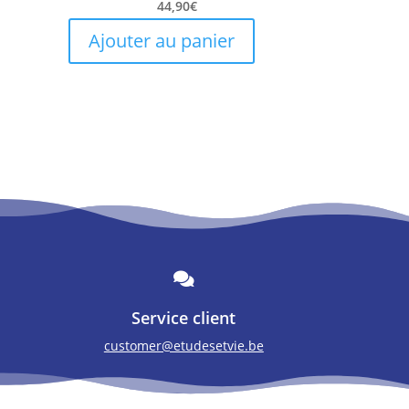
44,90
€
Ajouter au panier

Service client
customer@etudesetvie.be