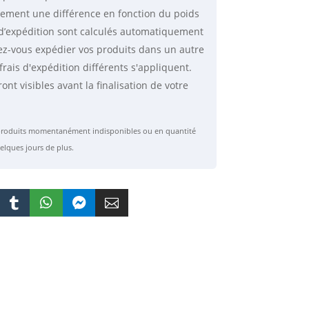
lement une différence en fonction du poids
is d’expédition sont calculés automatiquement
ez-vous expédier vos produits dans un autre
frais d'expédition différents s'appliquent.
ront visibles avant la finalisation de votre
s produits momentanément indisponibles ou en quantité
elques jours de plus.



