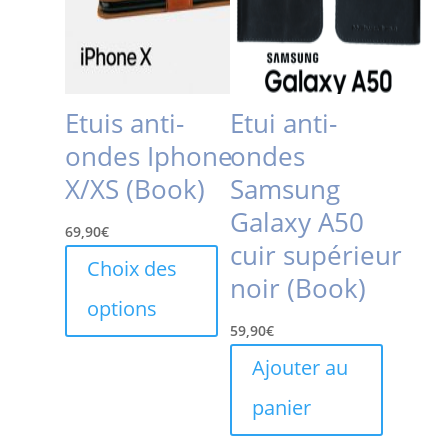
Etuis anti-
Etui anti-
ondes Iphone
ondes
X/XS (Book)
Samsung
Galaxy A50
69,90
€
cuir supérieur
Ce
Choix des
noir (Book)
produit
options
a
59,90
€
plusieurs
variations.
Ajouter au
Les
panier
options
peuvent