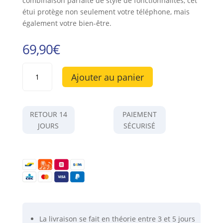
combinaison parfaite de style de fonctionnalités, cet
étui protège non seulement votre téléphone, mais
également votre bien-être.
69,90
€
quantité
Ajouter au panier
de
Etui
anti-
ondes
RETOUR 14
PAIEMENT
en
JOURS
SÉCURISÉ
cuir
noir
pour
Samsung
Galaxy
S23
Plus
La livraison se fait
en théorie
entre 3 et 5 jours