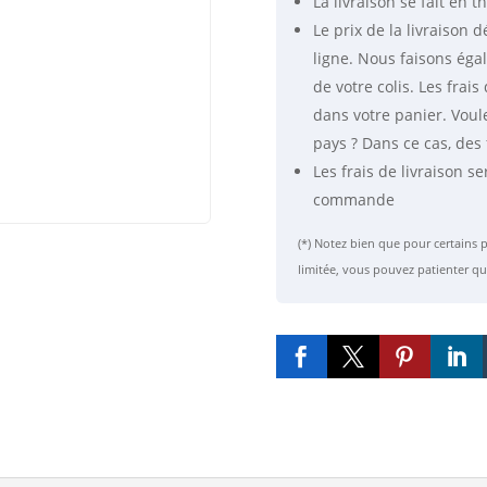
La livraison se fait
en th
Ultra
Le prix de la livraison
ligne. Nous faisons éga
de votre colis. Les fra
dans votre panier. Voul
pays ? Dans ce cas, des 
Les frais de livraison se
commande
(*) Notez bien que pour certain
limitée, vous pouvez patienter qu



