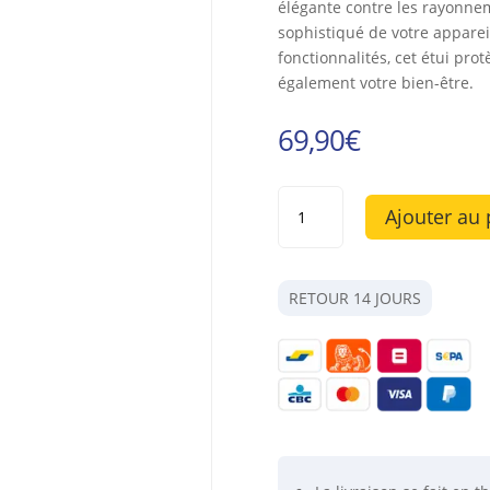
élégante contre les rayonne
sophistiqué de votre apparei
fonctionnalités, cet étui pr
également votre bien-être.
69,90
€
quantité
Ajouter au 
de
Etui
anti-
ondes
RETOUR 14 JOURS
en
cuir
noir
pour
Samsung
Galaxy
S23