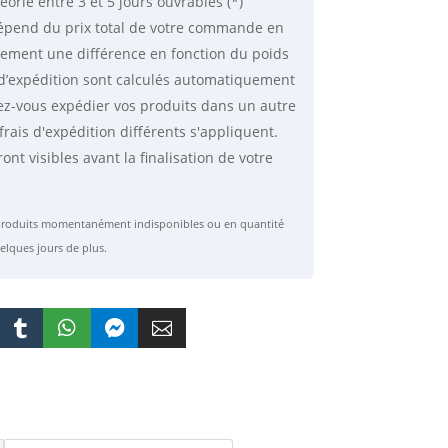
éorie
entre 3 et 5 jours ouvrables (*)
 dépend du prix total de votre commande en
lement une différence en fonction du poids
is d’expédition sont calculés automatiquement
ez-vous expédier vos produits dans un autre
frais d'expédition différents s'appliquent.
ront visibles avant la finalisation de votre
s produits momentanément indisponibles ou en quantité
elques jours de plus.



