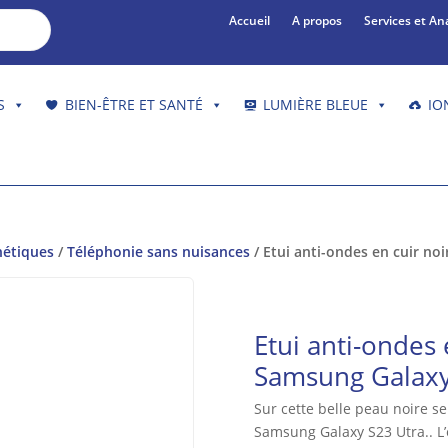
Accueil
A propos
Services et An
S
BIEN-ÊTRE ET SANTÉ
LUMIÈRE BLEUE
IO
nétiques
/
Téléphonie sans nuisances
/ Etui anti-ondes en cuir no
Etui anti-ondes 
Samsung Galaxy
Sur cette belle peau noire s
Samsung Galaxy S23 Utra.. L’