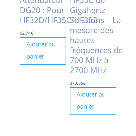
Atténuateur
HF35C de
DG20 : Pour
Gigahertz-
HF32D/HF35C/HF38B
Solutions – La
mesure des
62,74
€
hautes
Ajouter au
fréquences de
panier
700 MHz à
2700 MHz
373,35
€
Ajouter au
panier