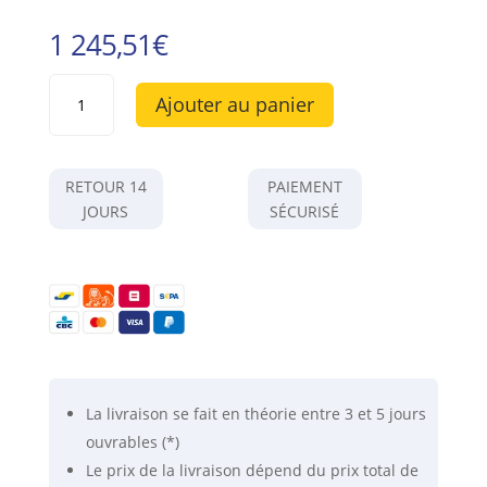
1 245,51
€
quantité
Ajouter au panier
de
HF59B
de
Gigahertz-
RETOUR 14
PAIEMENT
Solutions
JOURS
SÉCURISÉ
-
La
mesure
professionnelle
des
hautes
fréquences
de
La livraison se fait
en théorie
entre 3 et 5 jours
700
ouvrables (*)
MHz
Le prix de la livraison dépend du prix total de
à