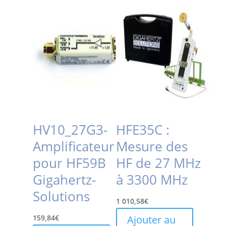
HV10_27G3-
HFE35C :
Amplificateur
Mesure des
pour HF59B
HF de 27 MHz
Gigahertz-
à 3300 MHz
Solutions
1 010,58
€
159,84
€
Ajouter au