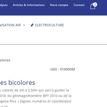
0
alyses
Articles & Informations
Votre compte
Contact
NISATION AIR
ELECTROCULTURE
colores
UGS :
01000DM
res bicolores
 colorés de 2m x 2,50m qui sert à guider la
010, du géomagnétomètre BPT 2010 ou de la
ena Plus + (lignes, numéros et coordonées)
n lit.