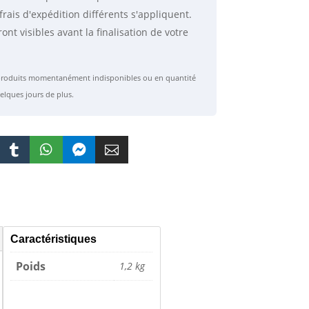
frais d'expédition différents s'appliquent.
ront visibles avant la finalisation de votre
s produits momentanément indisponibles ou en quantité
elques jours de plus.




Caractéristiques
Poids
1,2 kg