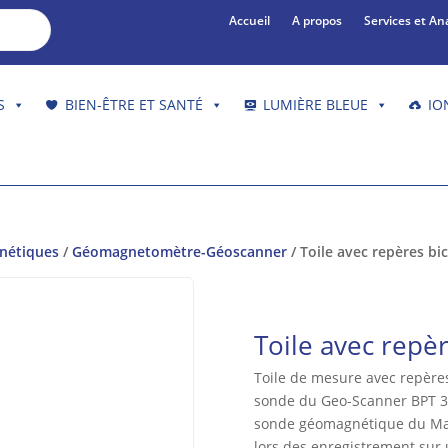
Accueil
A propos
Services et An
S
BIEN-ÊTRE ET SANTÉ
LUMIÈRE BLEUE
IO
gnétiques
/
Géomagnetomètre-Géoscanner
/ Toile avec repères bi
Toile avec repè
Toile de mesure avec repères
sonde du Geo-Scanner BPT 3
sonde géomagnétique du Mag
lors des enregistrement sur u