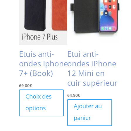
Etuis anti-
Etui anti-
ondes Iphone
ondes iPhone
7+ (Book)
12 Mini en
cuir supérieur
69,00
€
Ce
Choix des
64,90
€
produit
Ajouter au
options
a
plusieurs
panier
variations.
Les