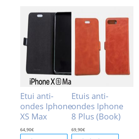
options
peuvent
être
choisies
sur
la
page
du
produit
Etui anti-
Etuis anti-
ondes Iphone
ondes Iphone
XS Max
8 Plus (Book)
64,90
€
69,90
€
Ce