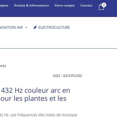
0
alyses
Articles & Informations
Votre compte
Contact
NISATION AIR
ELECTROCULTURE
ants
UGS :
02/CPC432
e 432 Hz couleur arc en
our les plantes et les
e 432 Hz. Les fréquences des notes de musique