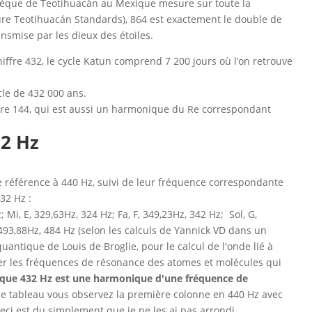
tèque de Teotihuacán au Mexique mesure sur toute la
re Teotihuacán Standards), 864 est exactement le double de
ansmise par les dieux des étoiles.
iffre 432, le cycle Katun comprend 7 200 jours où l’on retrouve
cle de 432 000 ans.
ffre 144, qui est aussi un harmonique du Re correspondant
32 Hz
e référence à 440 Hz, suivi de leur fréquence correspondante
32 Hz :
; Mi, E, 329,63Hz, 324 Hz; Fa, F, 349,23Hz, 342 Hz; Sol, G,
, 493,88Hz, 484 Hz (selon les calculs de Yannick VD dans un
uantique de Louis de Broglie, pour le calcul de l'onde lié à
er les fréquences de résonance des atomes et molécules qui
ir que 432 Hz est une harmonique d'une fréquence de
le tableau vous observez la première colonne en 440 Hz avec
 ceci est du simplement que je ne les ai pas arrondi