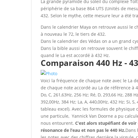
La grande pyramide du soleil du complexe Tol
périphérie de sa base 864 UTS (Unités de mesu
432. Selon le mythe, cette mesure leur a été tr
Dans le calendrier Maya on retrouve aussi le ch
à nouveau le 72, le tiers de 432.
Dans le calendrier des Védas on a un grand cy
Dans la bible aussi on retrouve souvent le chi
quand le La est accordé à 432 Hz.
Comparaison 440 Hz - 4
Voici la fréquence de chaque note avec le La d
de chaque note accordé au La de référence à 4
Do, C, 261,63Hz, 256 Hz; Ré, D, 293,66 Hz, 288 Hz
392,00Hz, 384 Hz; La, A, 440,00Hz, 432 Hz; Si, S
tableau excel). Avec les formules de physique q
une particule, Yannick Van Doorne a pu calcul
nous entourent.
C’est alors stupéfiant de vo
résonance de l’eau et non pas le 440 Hz.
Dans 
les notes avec des chiffres derrière la virgule,