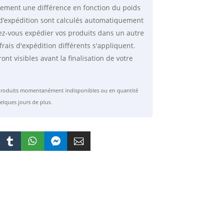
lement une différence en fonction du poids
is d’expédition sont calculés automatiquement
ez-vous expédier vos produits dans un autre
frais d'expédition différents s'appliquent.
ront visibles avant la finalisation de votre
s produits momentanément indisponibles ou en quantité
elques jours de plus.



