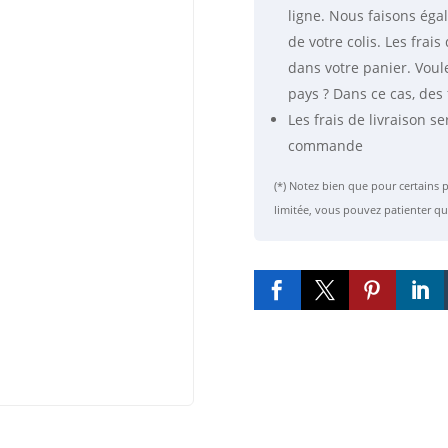
ligne. Nous faisons éga
les
plantes
de votre colis. Les fra
et
dans votre panier. Voul
les
pays ? Dans ce cas, des 
êtres
Les frais de livraison se
vivants
commande
(*) Notez bien que pour certain
limitée, vous pouvez patienter qu



