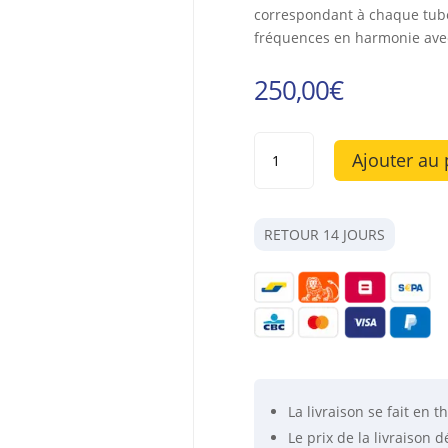
correspondant à chaque tube
fréquences en harmonie avec
250,00
€
quantité
Ajouter au 
de
Petit
carillon
de
RETOUR 14 JOURS
432
Hz
couleur
arc
en
ciel
-
La livraison se fait
en th
Musique
Le prix de la livraison
pour