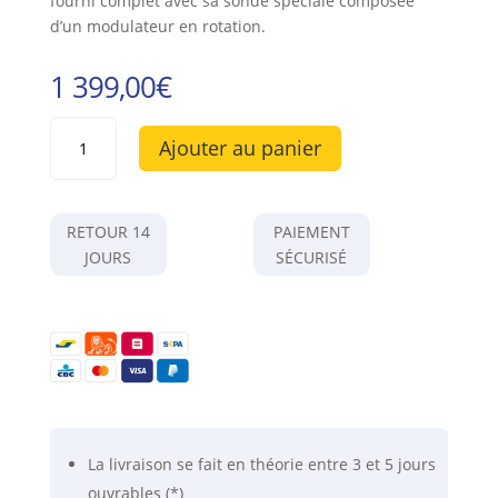
fourni complet avec sa sonde spéciale composée
d’un modulateur en rotation.
1 399,00
€
quantité
Ajouter au panier
de
Voltmètre
de
surface
RETOUR 14
PAIEMENT
ultrastable
JOURS
SÉCURISÉ
DC
(modèle
2)
de
mesure
des
tensions
électrostatiques
La livraison se fait
en théorie
entre 3 et 5 jours
ouvrables (*)