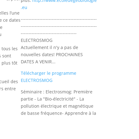
plus:
http://www.ecoledegeobiologie
.eu
lles l’une
-------------------------------------------------
de ce dates
-------------------------------------------------
re
------------------------------------
u
ELECTROSMOG
Actuellement il n'y a pas de
 tous les
nouvelles dates! PROCHAINES
s sont
DATES A VENIR...
 plus tôt
Télécharger le programme
ELECTROSMOG
cueil des
rs entre
Séminaire : Electrosmog: Première
partie - La "Bio-électricité" - La
pollution électrique et magnétique
de basse fréquence- Apprendre à la