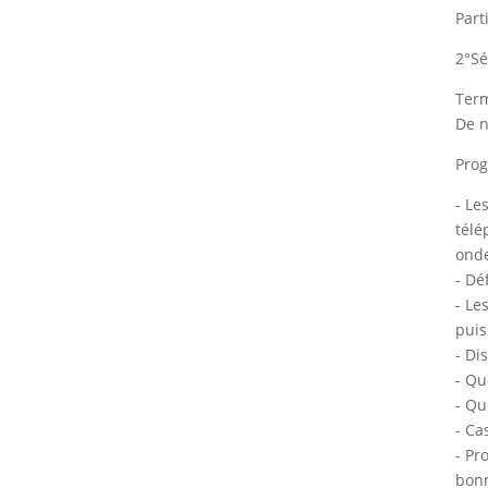
Part
2°Sé
Term
De n
Prog
- Le
télé
onde
- Dé
- Le
puis
- Di
- Qu
- Qu
- Ca
- Pr
bonn