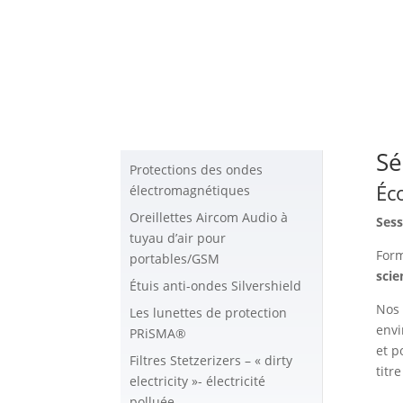
Sé
Protections des ondes
Éc
électromagnétiques
Oreillettes Aircom Audio à
Sess
tuyau d’air pour
Form
portables/GSM
scie
Étuis anti-ondes Silvershield
Nos 
Les lunettes de protection
envi
PRiSMA®
et p
Filtres Stetzerizers – « dirty
titr
electricity »- électricité
polluée