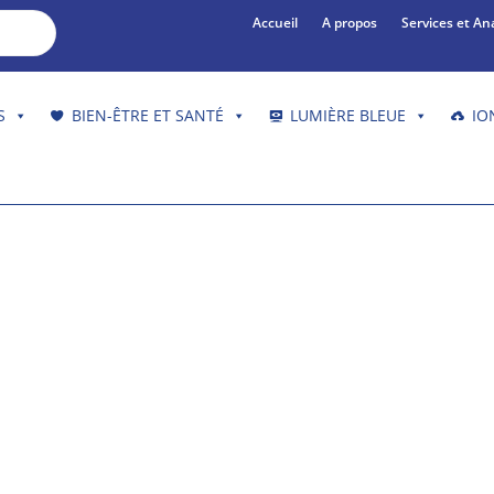
Accueil
A propos
Services et An
S
BIEN-ÊTRE ET SANTÉ
LUMIÈRE BLEUE
IO
le de géobiologie – Formation en m
ogie de l’habitat