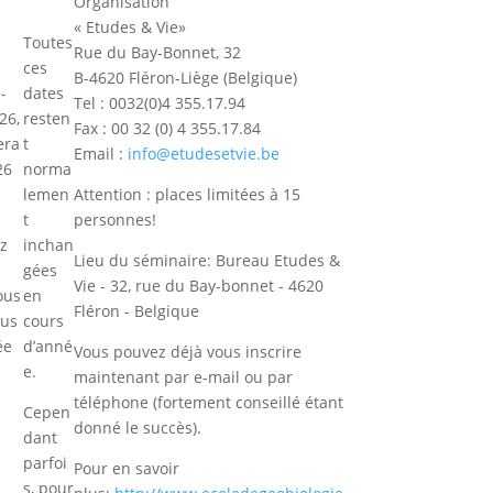
Organisation
« Etudes & Vie»
Toutes
Rue du Bay-Bonnet, 32
ces
B-4620 Fléron-Liège (Belgique)
-
dates
Tel : 0032(0)4 355.17.94
26,
resten
Fax : 00 32 (0) 4 355.17.84
era
t
Email :
info@etudesetvie.be
26
norma
lemen
Attention : places limitées à 15
t
personnes!
ez
inchan
Lieu du séminaire: Bureau Etudes &
gées
Vie - 32, rue du Bay-bonnet - 4620
ous
en
Fléron - Belgique
ous
cours
ée
d’anné
Vous pouvez déjà vous inscrire
e.
maintenant par e-mail ou par
téléphone (fortement conseillé étant
Cepen
donné le succès).
dant
parfoi
Pour en savoir
s, pour