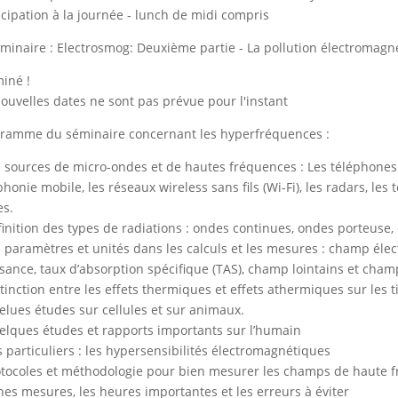
icipation à la journée - lunch de midi compris
minaire : Electrosmog: Deuxième partie - La pollution électromag
iné !
ouvelles dates ne sont pas prévue pour l'instant
ramme du séminaire concernant les hyperfréquences :
s sources de micro-ondes et de hautes fréquences : Les téléphones 
phonie mobile, les réseaux wireless sans fils (Wi-Fi), les radars, les
s.
finition des types de radiations : ondes continues, ondes porteuse,
s paramètres et unités dans les calculs et les mesures : champ él
sance, taux d’absorption spécifique (TAS), champ lointains et cham
stinction entre les effets thermiques et effets athermiques sur les t
elues études sur cellules et sur animaux.
elques études et rapports importants sur l’humain
s particuliers : les hypersensibilités électromagnétiques
otocoles et méthodologie pour bien mesurer les champs de haute f
es mesures, les heures importantes et les erreurs à éviter