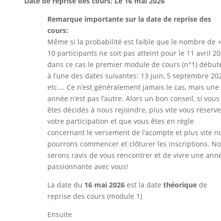
Date de reprise des cours: Le
16 mai 2026
Remarque importante sur la date de reprise des
cours:
Même si la probabilité est faible que le nombre de +
10 participants ne soit pas atteint pour le 11 avril 20
dans ce cas le premier module de cours (n°1) début
à l’une des dates suivantes: 13 juin, 5 septembre 20
etc…. Ce n’est généralement jamais le cas, mais une
année n’est pas l’autre. Alors un bon conseil, si vous
êtes décidés à nous rejoindre, plus vite vous réserv
votre participation et que vous êtes en règle
concernant le versement de l’acompte et plus vite n
pourrons commencer et clôturer les inscriptions. N
serons ravis de vous rencontrer et de vivre une ann
passionnante avec vous!
La date du
16 mai
2026
est la date
théorique
de
reprise des cours (module 1)
Ensuite