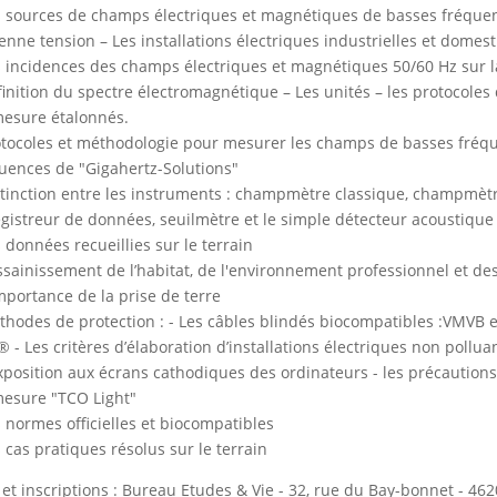
s sources de champs électriques et magnétiques de basses fréquenc
nne tension – Les installations électriques industrielles et domest
s incidences des champs électriques et magnétiques 50/60 Hz sur 
finition du spectre électromagnétique – Les unités – les protocole
esure étalonnés.
otocoles et méthodologie pour mesurer les champs de basses fréq
uences de "Gigahertz-Solutions"
stinction entre les instruments : champmètre classique, champmètr
gistreur de données, seuilmètre et le simple détecteur acoustique 
s données recueillies sur le terrain
assainissement de l’habitat, de l'environnement professionnel et de
importance de la prise de terre
thodes de protection : - Les câbles blindés biocompatibles :VMVB e
 - Les critères d’élaboration d’installations électriques non pollua
exposition aux écrans cathodiques des ordinateurs - les précaution
esure "TCO Light"
s normes officielles et biocompatibles
s cas pratiques résolus sur le terrain
 et inscriptions : Bureau Etudes & Vie - 32, rue du Bay-bonnet - 462