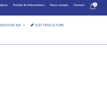
0
alyses
Articles & Informations
Votre compte
Contact
NISATION AIR
ELECTROCULTURE
esure de champs