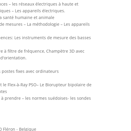
es – les réseaux électriques à haute et
iques – Les appareils électriques.
la santé humaine et animale
s de mesures – La méthodologie – Les appareils
uences: Les instruments de mesure des basses
e à filtre de fréquence, Champètre 3D avec
d'orientation.
s postes fixes avec ordinateurs
t le Flex-à-Ray PSO– Le Biorupteur bipolaire de
ntes
s à prendre – les normes suédoises- les sondes
0 Fléron - Belgique