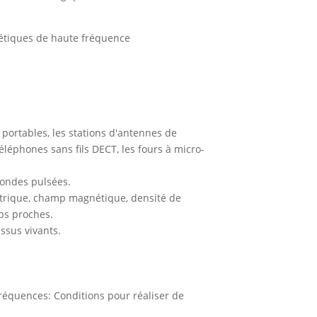
nétiques de haute fréquence
portables, les stations d'antennes de
 téléphones sans fils DECT, les fours à micro-
 ondes pulsées.
ectrique, champ magnétique, densité de
ps proches.
issus vivants.
réquences: Conditions pour réaliser de