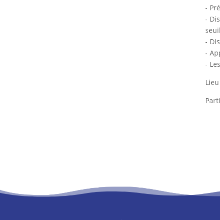
- Pr
- Di
seui
- Di
- Ap
- Le
Lieu
Part