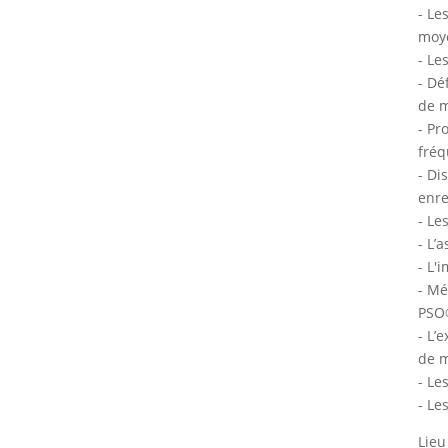
- Le
moye
- Le
- Dé
de m
- Pr
fréq
- Di
enre
- Le
- L’
- L'
- Mé
PSO®
- L’
de m
- Le
- Le
Lieu