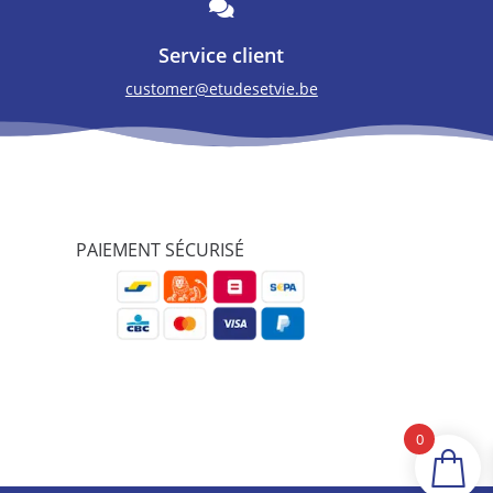

Service client
customer@etudesetvie.be
PAIEMENT SÉCURISÉ
0