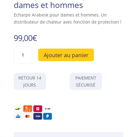
dames et hommes
Echarpe Arabesk pour dames et hommes. Un
distributeur de chaleur avec fonction de protection !
99,00
€
quantité
Ajouter au panier
de
Écharpe
GORDON
pour
RETOUR 14
PAIEMENT
dames
JOURS
SÉCURISÉ
et
hommes