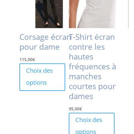
du
produit
Corsage écran
T-Shirt écran
pour dame
contre les
hautes
115,00
€
fréquences à
Ce
Choix des
manches
produit
options
a
courtes pour
plusieurs
dames
variations.
Les
95,00
€
options
Ce
Choix des
peuvent
produit
être
options
a