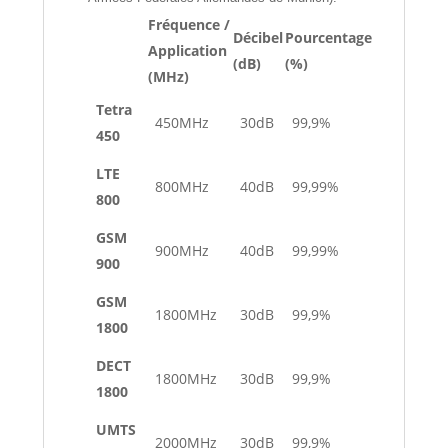
Fréquence /
Décibel
Pourcentage
Application
(dB)
(%)
(MHz)
Tetra
450MHz
30dB
99,9%
450
LTE
800MHz
40dB
99,99%
800
GSM
900MHz
40dB
99,99%
900
GSM
1800MHz
30dB
99,9%
1800
DECT
1800MHz
30dB
99,9%
1800
UMTS
2000MHz
30dB
99,9%