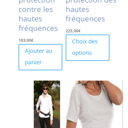
contre les
hautes
hautes
fréquences
fréquences
225,00
€
Ce
103,00
€
Choix des
produit
Ajouter au
options
a
plusieurs
panier
variations
Les
options
peuvent
être
choisies
sur
la
page