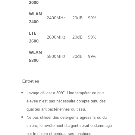
2000
WLAN
2400MHz
20dB
99%
2400
LTE
2600MHz
20dB
99%
2600
WLAN
5800MHz
20dB
99%
5800
Entretien
Lavage délicat a 30°C. Une température plus
élevée n‘est pas nécessaire compte tenu des
qualités antibactériennes du tissu.
Ne pas utiliser des détergents agressifs ou du
chlore, le revêtement d‘argent serait endommagé
par le chlore et perdrait ses fonctions.