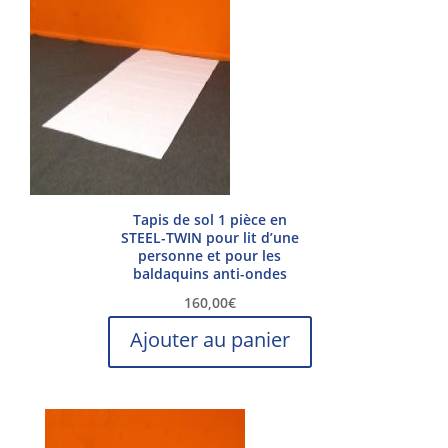
options
peuvent
être
choisies
sur
la
page
du
produit
Tapis de sol 1 pièce en
STEEL-TWIN pour lit d’une
personne et pour les
baldaquins anti-ondes
160,00
€
Ajouter au panier