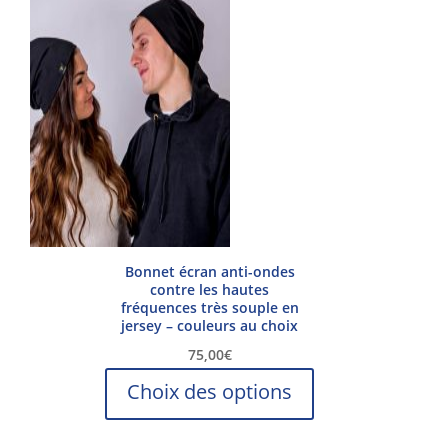
Bonnet écran anti-ondes
contre les hautes
fréquences très souple en
jersey – couleurs au choix
75,00
€
Ce
Choix des options
produit
a