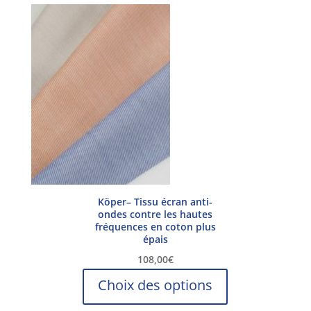
Köper– Tissu écran anti-
ondes contre les hautes
fréquences en coton plus
épais
108,00
€
Ce
Choix des options
produit