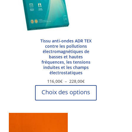
Tissu anti-ondes ADR TEX
contre les pollutions
électromagnétiques de
basses et hautes
fréquences, les tensions
induites et les champs
électrostatiques
Plage
116,00
€
–
228,00
€
de
Ce
Choix des options
prix :
produit
116,00€
a
à
plusieurs
228,00€
variations.
Les