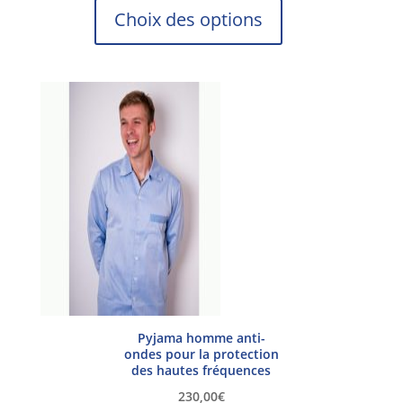
Ce
Choix des options
produit
a
plusieurs
variations.
Les
options
peuvent
être
choisies
sur
la
page
du
produit
Pyjama homme anti-
ondes pour la protection
des hautes fréquences
230,00
€