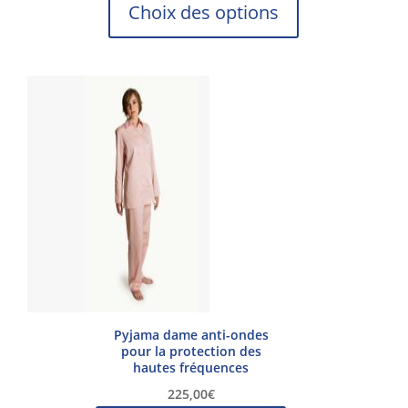
Ce
Choix des options
produit
a
plusieurs
variations.
Les
options
peuvent
être
choisies
sur
la
page
du
produit
Pyjama dame anti-ondes
pour la protection des
hautes fréquences
225,00
€