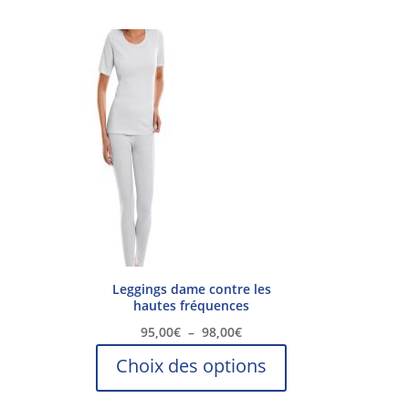
a
plusieurs
variations.
Les
options
peuvent
être
choisies
sur
la
page
du
produit
Leggings dame contre les
hautes fréquences
Plage
95,00
€
–
98,00
€
de
Ce
Choix des options
prix :
produit
95,00€
a