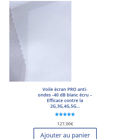
Voile écran PRO anti-
ondes -40 dB blanc écru –
Efficace contre la
2G,3G,4G,5G…
Note
127,00
€
5.00
sur 5
Ajouter au panier