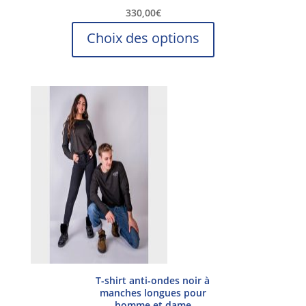
330,00
€
Ce
Choix des options
produit
a
plusieurs
variations.
Les
options
peuvent
être
choisies
sur
la
page
du
produit
T-shirt anti-ondes noir à
manches longues pour
homme et dame