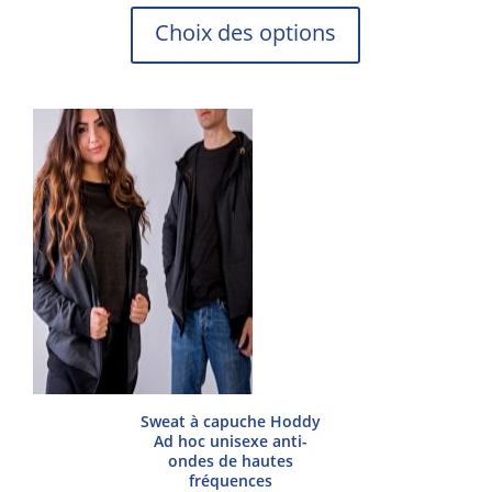
Ce
Choix des options
produit
a
plusieurs
variations.
Les
options
peuvent
être
choisies
sur
la
page
du
produit
Sweat à capuche Hoddy
Ad hoc unisexe anti-
ondes de hautes
fréquences