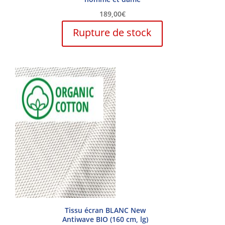
189,00
€
Ce
Rupture de stock
produit
a
plusieurs
variations.
Les
options
peuvent
être
choisies
sur
la
page
du
produit
Tissu écran BLANC New
Antiwave BIO (160 cm, lg)