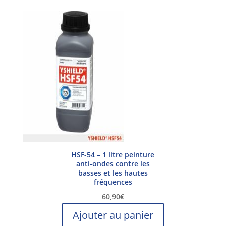
à
plusieurs
98,00€
variations.
Les
options
peuvent
être
choisies
sur
la
page
du
produit
HSF-54 – 1 litre peinture
anti-ondes contre les
basses et les hautes
fréquences
60,90
€
Ajouter au panier