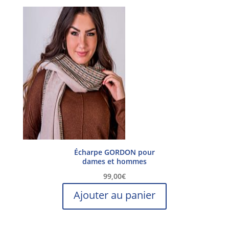
plusieurs
variations.
Les
options
peuvent
être
choisies
sur
la
page
du
produit
Écharpe GORDON pour
dames et hommes
99,00
€
Ajouter au panier