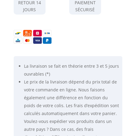
PRO
RETOUR 14
PAIEMENT
anti-
JOURS
SÉCURISÉ
ondes
-40
dB
blanc
écru
-
Efficace
contre
La livraison se fait
en théorie
entre 3 et 5 jours
la
ouvrables (*)
2G,3G,4G,5G...
Le prix de la livraison dépend du prix total de
votre commande en ligne. Nous faisons
également une différence en fonction du
poids de votre colis. Les frais d’expédition sont
calculés automatiquement dans votre panier.
Voulez-vous expédier vos produits dans un
autre pays ? Dans ce cas, des frais