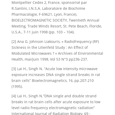
Montpellier Cedex 2, France, sponsorisé par
R.Santini, I.N.S.A. Laboratoire de Biochimie
Pharmacologie, F-69621, Lyon, France).
BIOELECTROMAGNETIC SOCIETY, Twentieth Annual
Meeting, Trade Winds Resort, St. Pete Beach, Floride,
U.S.A., 7-11 juin 1998 (pp. 103 – 104).
[2] Ana G. Johnson Liakouris, « Radiofrequency (RF)
Sickness in the Lilienfeld Study : An Effect of
Modulated Microwaves ? » Archives of Environmental
Health, mai/juin 1998, Vol 53 N°3 pp236-237.
[3] Lai H., Singh N. “Acute low intensity microwave
exposure increases DNA single strand breaks in rat
brain cells” Bioelectromagnetics, 16, pp.207-210
(1995).
[4] Lai H., Singh N.”DNA single and double strand
breaks in rat brain cells after acute exposure to low
level radio frequency electromagnetic radiation”
International Journal of Radiation Biology, 69 :