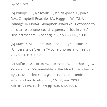
pp.513-521
[5] Phillips J.L., Ivaschuk O., Ishida-Jones T., Jones
R.A., Campbell-Beachler M., Haggren W. “DNA
Damage in Molt-4 T-lymphoblastoïd cells exposed to
cellular telephone radiofrequency fields in vitro”
Bioelectrochem. Bioenerg. 45: pp.103-110, 1998.
[6] Maes A.M., Communication au Symposium de
l’Université de Vienne “Mobile phones and health”
25-28 octobre 1998.
[7] Salford L.G., Brun A., Sturesson K., Eberhardt J.L.,
Persson B.R. “Permeability of the blood-brain barrier
by 915 MHz electromagnetic radiation, continuous
wave and modulated at 8, 16, 50, and 200 Hz. ”
Microsc. Res. Tech. 27: pp. 535-542, 1994.