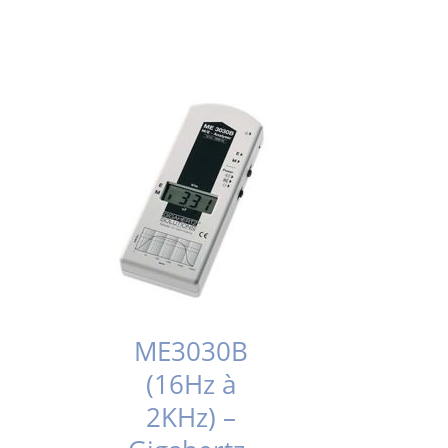
ME3030B
(16Hz à
2KHz) –