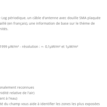
 Log périodique, un câble d'antenne avec douille SMA plaquée
aillé (en français), une information de base sur le thème de
nités.
à 1999 µW/m² - résolution : +- 0,1µW/m² et 1µW/m²
ionalement reconnues
idité relative de l'air)
nt à l'eau)
ité du champ vous aide à identifier les zones les plus exposées