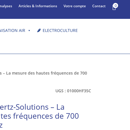
0
Analyses
Articles & Informations
Votre compte
Contact
NISATION AIR
ELECTROCULTURE
s – La mesure des hautes fréquences de 700
UGS :
01000HF35C
rtz-Solutions – La
tes fréquences de 700
z