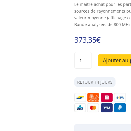
Le maître achat pour les parti
sources de rayonnements puls
valeur moyenne (affichage co
Bande analysée: de 800 MHz
373,35
€
quantité
Ajouter au 
de
HF35C
de
Gigahertz-
RETOUR 14 JOURS
Solutions
-
La
mesure
des
hautes
fréquences