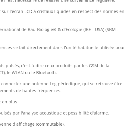
le il est nécessaire de réaliser une surveillance régulière.
 sur l'écran LCD à cristaux liquides en respect des normes en
ernational de Bau-Biologie® & d'Ecologie (IBE - USA) (SBM -
ces se fait directement dans l'unité habituelle utilisée pour
 pulsés, c'est-à-dire ceux produits par les GSM de la
CT), le WLAN ou le Bluetooth.
connecter une antenne Log périodique, qui se retrouve être
nnements de hautes fréquences.
 en plus :
lsés par l'analyse acoustique et possibilité d'alarme.
oyenne d'affichage (commutable).