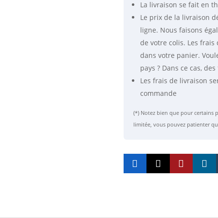
La livraison se fait
en th
de
Le prix de la livraison
700
ligne. Nous faisons éga
MHz
à
de votre colis. Les fra
2700
dans votre panier. Voul
MHz
pays ? Dans ce cas, des 
Les frais de livraison se
commande
(*) Notez bien que pour certain
limitée, vous pouvez patienter qu



