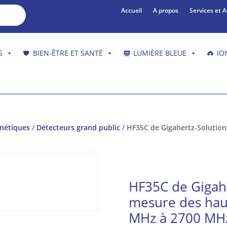
Accueil
A propos
Services et 
S
BIEN-ÊTRE ET SANTÉ
LUMIÈRE BLEUE
IO
gnétiques
/
Détecteurs grand public
/ HF35C de Gigahertz-Solution
HF35C de Gigahe
mesure des hau
MHz à 2700 MH