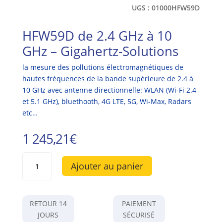
UGS :
01000HFW59D
HFW59D de 2.4 GHz à 10
GHz – Gigahertz-Solutions
la mesure des pollutions électromagnétiques de
hautes fréquences de la bande supérieure de 2.4 à
10 GHz avec antenne directionnelle: WLAN (Wi-Fi 2.4
et 5.1 GHz), bluethooth, 4G LTE, 5G, Wi-Max, Radars
etc…
1 245,21
€
quantité
Ajouter au panier
de
HFW59D
de
2.4
RETOUR 14
PAIEMENT
GHz
JOURS
SÉCURISÉ