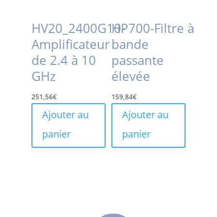
HV20_2400G10-
HP700-Filtre à
Amplificateur
bande
de 2.4 à 10
passante
GHz
élevée
251,56
€
159,84
€
Ajouter au
Ajouter au
panier
panier