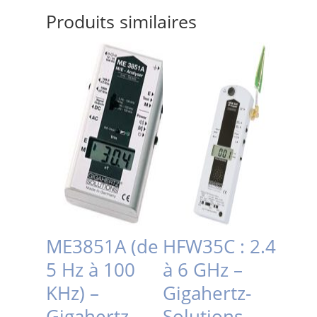
Produits similaires
ME3851A (de
HFW35C : 2.4
5 Hz à 100
à 6 GHz –
KHz) –
Gigahertz-
Gigahertz-
Solutions