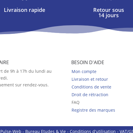
Livraison rapide
Retour sous
14 jours
AIRE
BESOIN D'AIDE
t de 9h à 17h du lundi au
Mon compte
edi.
Livraison et retour
uement sur rendez-vous.
Conditions de vente
Droit de rétraction
FAQ
Registre des marques
n
Pulse-Web
- Bureau Etudes & Vie -
Conditions d'utilisation
- VAT/GS