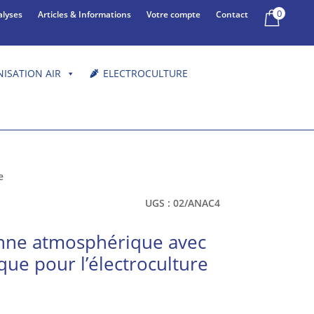
0
alyses
Articles & Informations
Votre compte
Contact
NISATION AIR
ELECTROCULTURE
e
UGS :
02/ANAC4
enne atmosphérique avec
que pour l’électroculture