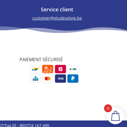
Service client
customer@etudesetvie.be
PAIEMENT SÉCURISÉ
0
T/Tax ID : BE0774 167 490