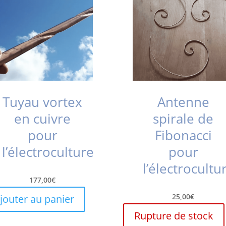
Tuyau vortex
Antenne
en cuivre
spirale de
pour
Fibonacci
l’électroculture
pour
l’électrocultu
177,00
€
25,00
€
jouter au panier
Rupture de stock