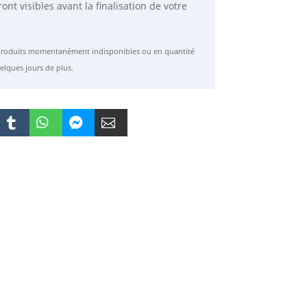
ront visibles avant la finalisation de votre
s produits momentanément indisponibles ou en quantité
elques jours de plus.



