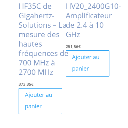
HF35C de
HV20_2400G10-
Gigahertz-
Amplificateur
Solutions – La
de 2.4 à 10
mesure des
GHz
hautes
251,56
€
fréquences de
Ajouter au
700 MHz à
panier
2700 MHz
373,35
€
Ajouter au
panier