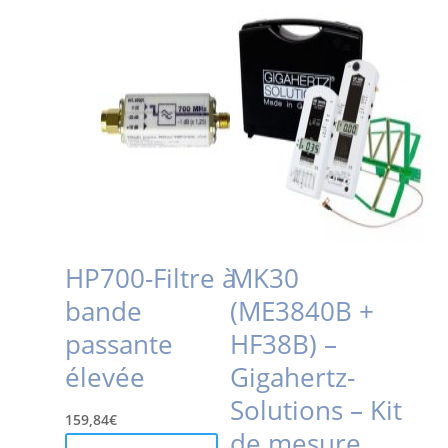
HP700-Filtre à
MK30
bande
(ME3840B +
passante
HF38B) –
élevée
Gigahertz-
Solutions – Kit
159,84
€
de mesure