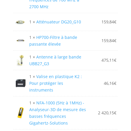
2700 MHz
1 ×
Atténuateur DG20_G10
159,84
€
1 ×
HP700-Filtre à bande
159,84
€
passante élevée
1 ×
Antenne à large bande
475,11
€
UBB27_G3
1 ×
Valise en plastique K2 :
Pour protéger les
46,16
€
instruments
1 ×
NFA-1000 (5Hz à 1MHz) -
Analyseur-3D de mesure des
2 420,15
€
basses fréquences
Gigahertz-Solutions