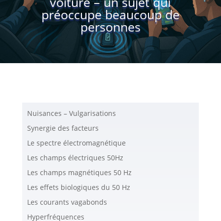
voiture – un sujet qui
préoccupe beaucoup de
personnes
Nuisances – Vulgarisations
Synergie des facteurs
Le spectre électromagnétique
Les champs électriques 50Hz
Les champs magnétiques 50 Hz
Les effets biologiques du 50 Hz
Les courants vagabonds
Hyperfréquences