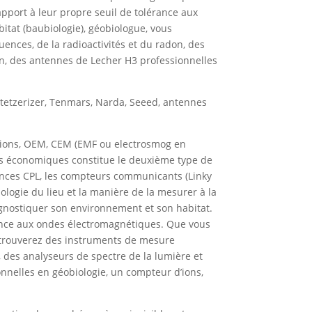
pport à leur propre seuil de tolérance aux
bitat (baubiologie), géobiologue, vous
ences, de la radioactivités et du radon, des
on, des antennes de Lecher H3 professionnelles
tetzerizer, Tenmars, Narda, Seeed, antennes
tions, OEM, CEM (EMF ou electrosmog en
ules économiques constitue le deuxième type de
uences CPL, les compteurs communicants (Linky
ologie du lieu et la manière de la mesurer à la
agnostiquer son environnement et son habitat.
rance aux ondes électromagnétiques. Que vous
us trouverez des instruments de mesure
, des analyseurs de spectre de la lumière et
nnelles en géobiologie, un compteur d’ions,