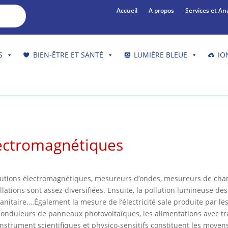
Accueil
A propos
Services et An
S
BIEN-ÊTRE ET SANTÉ
LUMIÈRE BLEUE
IO
lectromagnétiques
llutions électromagnétiques, mesureurs d’ondes, mesureurs de cha
llations sont assez diversifiées. Ensuite, la pollution lumineuse 
anitaire.
…
Également la mesure de l’électricité sale produite par l
 onduleurs de panneaux photovoltaïques, les alimentations avec tra
 instrument scientifiques et physico-sensitifs constituent les moye