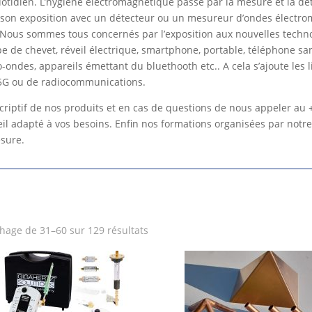
uotidien. L’hygiène électromagnétique passe par la mesure et la dé
son exposition avec un détecteur ou un mesureur d’ondes électro
. Nous sommes tous concernés par l’exposition aux nouvelles techn
e de chevet, réveil électrique, smartphone, portable, téléphone san
-ondes, appareils émettant du bluethooth etc.. A cela s’ajoute les
 5G ou de radiocommunications.
scriptif de nos produits et en cas de questions de nous appeler au 
l adapté à vos besoins. Enfin nos formations organisées par notr
esure.
chage de 31–60 sur 129 résultats