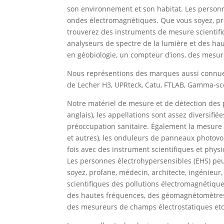
son environnement et son habitat. Les personn
ondes électromagnétiques. Que vous soyez, prof
trouverez des instruments de mesure scientifiq
analyseurs de spectre de la lumière et des ha
en géobiologie, un compteur d’ions, des mesu
Nous représentions des marques aussi connues 
de Lecher H3, UPRteck, Catu, FTLAB, Gamma-sco
Notre matériel de mesure et de détection des
anglais), les appellations sont assez diversif
préoccupation sanitaire. Également la mesure 
et autres), les onduleurs de panneaux photovol
fois avec des instrument scientifiques et phys
Les personnes électrohypersensibles (EHS) peu
soyez, profane, médecin, architecte, ingénieur,
scientifiques des pollutions électromagnétique
des hautes fréquences, des géomagnétomètres, 
des mesureurs de champs électrostatiques et