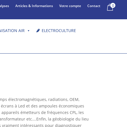
0
alyses
Articles & Informations
Votre compte
Contact
NISATION AIR
ELECTROCULTURE
mps électromagnétiques, radiations, OEM,
des écrans à Led et des ampoules économiques
es appareils émetteurs de fréquences CPL, les
nsformateur etc….Enfin, la géobiologie du lieu
ns vraiment intéressants pour diagnostiquer