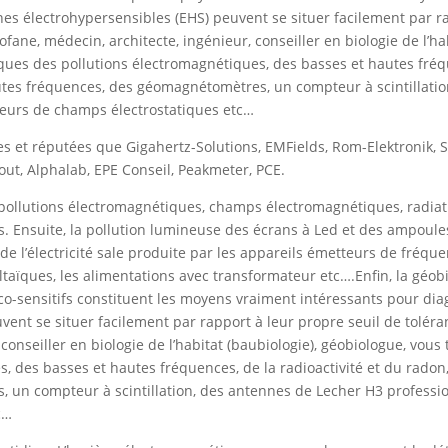
es électrohypersensibles (EHS) peuvent se situer facilement par ra
ane, médecin, architecte, ingénieur, conseiller en biologie de l’ha
ues des pollutions électromagnétiques, des basses et hautes fréqu
utes fréquences, des géomagnétomètres, un compteur à scintillati
reurs de champs électrostatiques etc…
et réputées que Gigahertz-Solutions, EMFields, Rom-Elektronik, S
ut, Alphalab, EPE Conseil, Peakmeter, PCE.
 pollutions électromagnétiques, champs électromagnétiques, radia
iées. Ensuite, la pollution lumineuse des écrans à Led et des ampo
de l’électricité sale produite par les appareils émetteurs de fréq
taïques, les alimentations avec transformateur etc….Enfin, la géobi
ico-sensitifs constituent les moyens vraiment intéressants pour di
vent se situer facilement par rapport à leur propre seuil de tolé
 conseiller en biologie de l’habitat (baubiologie), géobiologue, vo
s, des basses et hautes fréquences, de la radioactivité et du radon
un compteur à scintillation, des antennes de Lecher H3 professio
c…